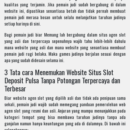
kualitas yang terjamin. Jika pemain judi sudah bergabung di dalam
website ini, dipastikan senantiasa betah dan tidak pernah membuat
pemain judi merasa bosan untuk selalu melanjutkan taruhan judinya
setiap harinya di sini.
Bagi pemain judi biar Memang lah bergabung dalam situs agen slot
yang asli dan terpercaya sepenuhnya wajib tahu lebih-lebih dahulu
mana website yang asli dan mana website yang senantiasa membuat
pemain judi rugi belaka. Maka games judinya berjalan sesuai dengan
apa yang sudah didesain selama ini.
3 Tata cara Menemukan Website Situs Slot
Deposit Pulsa Tanpa Potongan Terpercaya dan
Terbesar
Biar website agen slot yang dipilih asli dan tidak ada penipuan sama
sekali, pemain judi wajib sudah memegang panduan pemerolehan web
agen slot yang resmi dan asli. Anjuran yang mampu menunjukkan pada
kategori tempat yang bisa membawa taruhan judinya tanpa ada
ganjalan namun hanya keuntungan yang ada di dalamnya. Di bawah ini
selengkapnya: