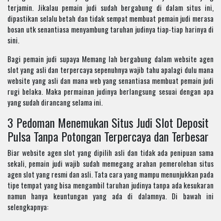
terjamin. Jikalau pemain judi sudah bergabung di dalam situs ini,
dipastikan selalu betah dan tidak sempat membuat pemain judi merasa
bosan utk senantiasa menyambung taruhan judinya tiap-tiap harinya di
sini.
Bagi pemain judi supaya Memang lah bergabung dalam website agen
slot yang asli dan terpercaya sepenuhnya wajib tahu apalagi dulu mana
website yang asli dan mana web yang senantiasa membuat pemain judi
rugi belaka. Maka permainan judinya berlangsung sesuai dengan apa
yang sudah dirancang selama ini.
3 Pedoman Menemukan Situs Judi Slot Deposit
Pulsa Tanpa Potongan Terpercaya dan Terbesar
Biar website agen slot yang dipilih asli dan tidak ada penipuan sama
sekali, pemain judi wajib sudah memegang arahan pemerolehan situs
agen slot yang resmi dan asli. Tata cara yang mampu menunjukkan pada
tipe tempat yang bisa mengambil taruhan judinya tanpa ada kesukaran
namun hanya keuntungan yang ada di dalamnya. Di bawah ini
selengkapnya: