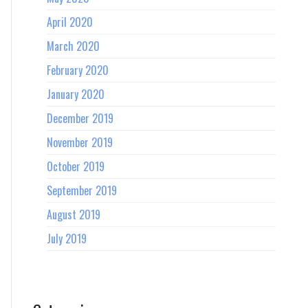
April 2020
March 2020
February 2020
January 2020
December 2019
November 2019
October 2019
September 2019
August 2019
July 2019