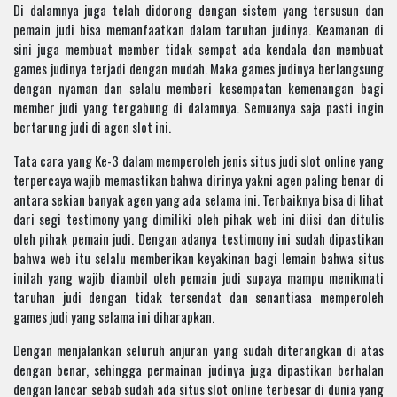
Di dalamnya juga telah didorong dengan sistem yang tersusun dan
pemain judi bisa memanfaatkan dalam taruhan judinya. Keamanan di
sini juga membuat member tidak sempat ada kendala dan membuat
games judinya terjadi dengan mudah. Maka games judinya berlangsung
dengan nyaman dan selalu memberi kesempatan kemenangan bagi
member judi yang tergabung di dalamnya. Semuanya saja pasti ingin
bertarung judi di agen slot ini.
Tata cara yang Ke-3 dalam memperoleh jenis situs judi slot online yang
terpercaya wajib memastikan bahwa dirinya yakni agen paling benar di
antara sekian banyak agen yang ada selama ini. Terbaiknya bisa di lihat
dari segi testimony yang dimiliki oleh pihak web ini diisi dan ditulis
oleh pihak pemain judi. Dengan adanya testimony ini sudah dipastikan
bahwa web itu selalu memberikan keyakinan bagi lemain bahwa situs
inilah yang wajib diambil oleh pemain judi supaya mampu menikmati
taruhan judi dengan tidak tersendat dan senantiasa memperoleh
games judi yang selama ini diharapkan.
Dengan menjalankan seluruh anjuran yang sudah diterangkan di atas
dengan benar, sehingga permainan judinya juga dipastikan berhalan
dengan lancar sebab sudah ada situs slot online terbesar di dunia yang