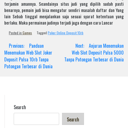
terjamin amannya. Seandainya situs judi yang dipilih sudah pasti
benarnya, pemain judi bisa mengatur sendiri masalah daftar dan Yang
lain Sebab tinggal menjalankan saja sesuai syarat ketentuan yang
berlaku. Maka permainan judinya terjadi juga dengan cara Lancar
Posted in
Games
Tagged
Poker Online Deposit 10rb
Post
Previous:
Panduan
Next:
Anjuran Menemukan
navigation
Menemukan Web Slot Joker
Web Slot Deposit Pulsa 5000
Deposit Pulsa 10rb Tanpa
Tanpa Potongan Terbesar di Dunia
Potongan Terbesar di Dunia
Search
Search