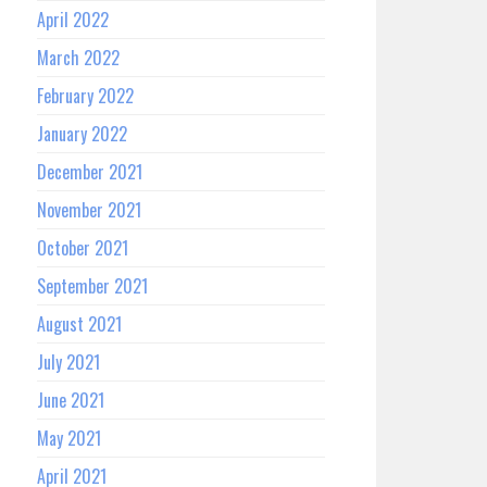
April 2022
March 2022
February 2022
January 2022
December 2021
November 2021
October 2021
September 2021
August 2021
July 2021
June 2021
May 2021
April 2021