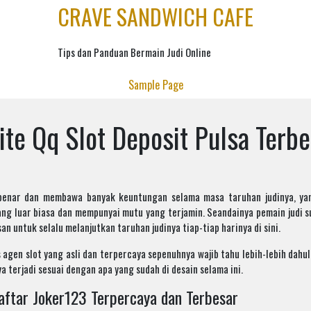
CRAVE SANDWICH CAFE
Tips dan Panduan Bermain Judi Online
Sample Page
e Qq Slot Deposit Pulsa Terbe
benar dan membawa banyak keuntungan selama masa taruhan judinya, yang
ang luar biasa dan mempunyai mutu yang terjamin. Seandainya pemain judi s
 untuk selalu melanjutkan taruhan judinya tiap-tiap harinya di sini.
agen slot yang asli dan terpercaya sepenuhnya wajib tahu lebih-lebih dahu
 terjadi sesuai dengan apa yang sudah di desain selama ini.
ftar Joker123 Terpercaya dan Terbesar