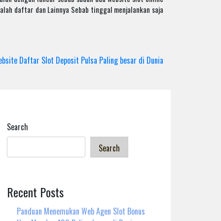
salah daftar dan Lainnya Sebab tinggal menjalankan saja
site Daftar Slot Deposit Pulsa Paling besar di Dunia
Search
Search
Recent Posts
Panduan Menemukan Web Agen Slot Bonus