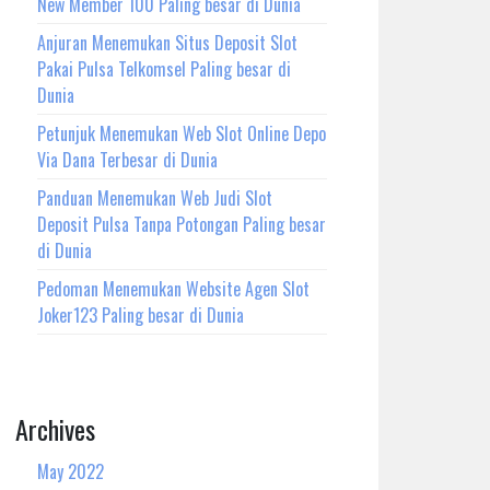
New Member 100 Paling besar di Dunia
Anjuran Menemukan Situs Deposit Slot
Pakai Pulsa Telkomsel Paling besar di
Dunia
Petunjuk Menemukan Web Slot Online Depo
Via Dana Terbesar di Dunia
Panduan Menemukan Web Judi Slot
Deposit Pulsa Tanpa Potongan Paling besar
di Dunia
Pedoman Menemukan Website Agen Slot
Joker123 Paling besar di Dunia
Archives
May 2022