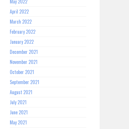
May 2022
April 2022
March 2022
February 2022
January 2022
December 2021
November 2021
October 2021
September 2021
August 2021
July 2021
June 2021
May 2021