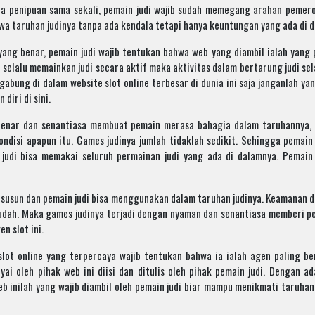
ada penipuan sama sekali, pemain judi wajib sudah memegang arahan pemero
 taruhan judinya tanpa ada kendala tetapi hanya keuntungan yang ada di da
ng benar, pemain judi wajib tentukan bahwa web yang diambil ialah yang pa
selalu memainkan judi secara aktif maka aktivitas dalam bertarung judi sel
gabung di dalam website slot online terbesar di dunia ini saja janganlah y
diri di sini.
enar dan senantiasa membuat pemain merasa bahagia dalam taruhannya,
isi apapun itu. Games judinya jumlah tidaklah sedikit. Sehingga pemain jud
judi bisa memakai seluruh permainan judi yang ada di dalamnya. Pemain
rsusun dan pemain judi bisa menggunakan dalam taruhan judinya. Keamanan 
dah. Maka games judinya terjadi dengan nyaman dan senantiasa memberi p
n slot ini.
slot online yang terpercaya wajib tentukan bahwa ia ialah agen paling be
nyai oleh pihak web ini diisi dan ditulis oleh pihak pemain judi. Dengan a
 inilah yang wajib diambil oleh pemain judi biar mampu menikmati taruhan 