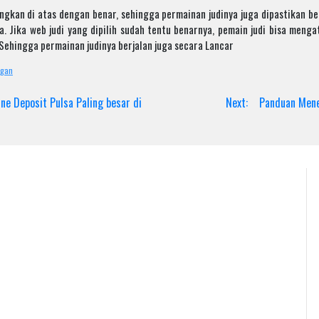
ngkan di atas dengan benar, sehingga permainan judinya juga dipastikan b
a. Jika web judi yang dipilih sudah tentu benarnya, pemain judi bisa meng
 Sehingga permainan judinya berjalan juga secara Lancar
ngan
e Deposit Pulsa Paling besar di
Next:
Panduan Mene