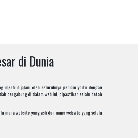
sar di Dunia
 mesti dijalani oleh seluruhnya pemain yaitu dengan
udah bergabung di dalam web ini, dipastikan selalu betah
lu mana website yang asli dan mana website yang selalu