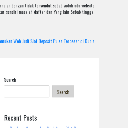
erhalan dengan tidak tersendat sebab sudah ada website
atur sendiri masalah daftar dan Yang lain Sebab tinggal
mukan Web Judi Slot Deposit Pulsa Terbesar di Dunia
Search
Search
Recent Posts