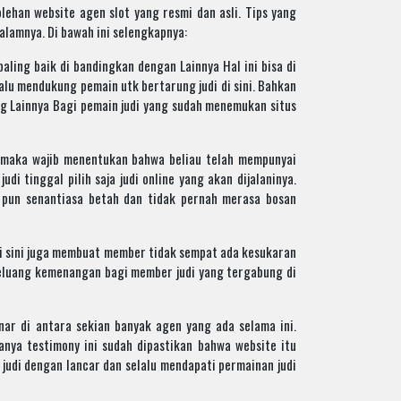
lehan website agen slot yang resmi dan asli. Tips yang
lamnya. Di bawah ini selengkapnya:
ling baik di bandingkan dengan Lainnya Hal ini bisa di
alu mendukung pemain utk bertarung judi di sini. Bahkan
ang Lainnya Bagi pemain judi yang sudah menemukan situs
 maka wajib menentukan bahwa beliau telah mempunyai
i tinggal pilih saja judi online yang akan dijalaninya.
 pun senantiasa betah dan tidak pernah merasa bosan
di sini juga membuat member tidak sempat ada kesukaran
eluang kemenangan bagi member judi yang tergabung di
nar di antara sekian banyak agen yang ada selama ini.
danya testimony ini sudah dipastikan bahwa website itu
judi dengan lancar dan selalu mendapati permainan judi