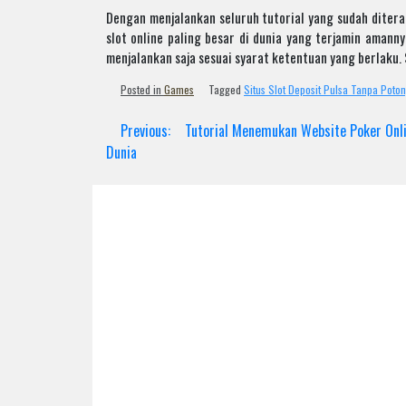
Dengan menjalankan seluruh tutorial yang sudah ditera
slot online paling besar di dunia yang terjamin amanny
menjalankan saja sesuai syarat ketentuan yang berlaku.
Posted in
Games
Tagged
Situs Slot Deposit Pulsa Tanpa Poto
Post
Previous:
Tutorial Menemukan Website Poker Onlin
navigation
Dunia