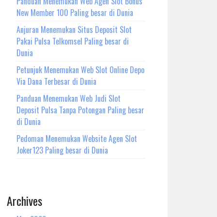
Panduan Menemukan Web Agen Slot Bonus
New Member 100 Paling besar di Dunia
Anjuran Menemukan Situs Deposit Slot
Pakai Pulsa Telkomsel Paling besar di
Dunia
Petunjuk Menemukan Web Slot Online Depo
Via Dana Terbesar di Dunia
Panduan Menemukan Web Judi Slot
Deposit Pulsa Tanpa Potongan Paling besar
di Dunia
Pedoman Menemukan Website Agen Slot
Joker123 Paling besar di Dunia
Archives