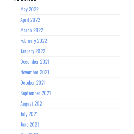
May 2022
April 2022
March 2022
February 2022
January 2022
December 2021
November 2021
October 2021
September 2021
August 2021
July 2021
June 2021