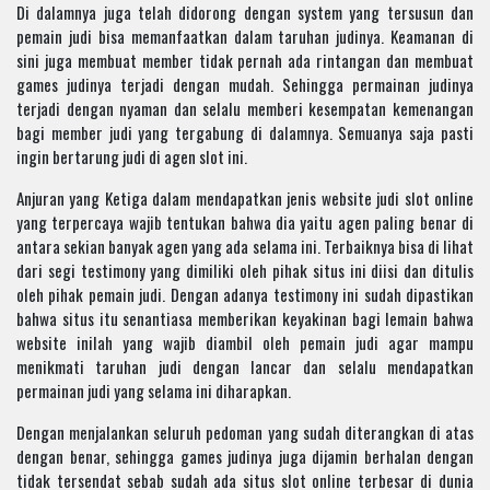
Di dalamnya juga telah didorong dengan system yang tersusun dan
pemain judi bisa memanfaatkan dalam taruhan judinya. Keamanan di
sini juga membuat member tidak pernah ada rintangan dan membuat
games judinya terjadi dengan mudah. Sehingga permainan judinya
terjadi dengan nyaman dan selalu memberi kesempatan kemenangan
bagi member judi yang tergabung di dalamnya. Semuanya saja pasti
ingin bertarung judi di agen slot ini.
Anjuran yang Ketiga dalam mendapatkan jenis website judi slot online
yang terpercaya wajib tentukan bahwa dia yaitu agen paling benar di
antara sekian banyak agen yang ada selama ini. Terbaiknya bisa di lihat
dari segi testimony yang dimiliki oleh pihak situs ini diisi dan ditulis
oleh pihak pemain judi. Dengan adanya testimony ini sudah dipastikan
bahwa situs itu senantiasa memberikan keyakinan bagi lemain bahwa
website inilah yang wajib diambil oleh pemain judi agar mampu
menikmati taruhan judi dengan lancar dan selalu mendapatkan
permainan judi yang selama ini diharapkan.
Dengan menjalankan seluruh pedoman yang sudah diterangkan di atas
dengan benar, sehingga games judinya juga dijamin berhalan dengan
tidak tersendat sebab sudah ada situs slot online terbesar di dunia