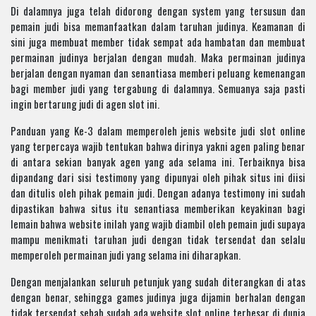
Di dalamnya juga telah didorong dengan system yang tersusun dan
pemain judi bisa memanfaatkan dalam taruhan judinya. Keamanan di
sini juga membuat member tidak sempat ada hambatan dan membuat
permainan judinya berjalan dengan mudah. Maka permainan judinya
berjalan dengan nyaman dan senantiasa memberi peluang kemenangan
bagi member judi yang tergabung di dalamnya. Semuanya saja pasti
ingin bertarung judi di agen slot ini.
Panduan yang Ke-3 dalam memperoleh jenis website judi slot online
yang terpercaya wajib tentukan bahwa dirinya yakni agen paling benar
di antara sekian banyak agen yang ada selama ini. Terbaiknya bisa
dipandang dari sisi testimony yang dipunyai oleh pihak situs ini diisi
dan ditulis oleh pihak pemain judi. Dengan adanya testimony ini sudah
dipastikan bahwa situs itu senantiasa memberikan keyakinan bagi
lemain bahwa website inilah yang wajib diambil oleh pemain judi supaya
mampu menikmati taruhan judi dengan tidak tersendat dan selalu
memperoleh permainan judi yang selama ini diharapkan.
Dengan menjalankan seluruh petunjuk yang sudah diterangkan di atas
dengan benar, sehingga games judinya juga dijamin berhalan dengan
tidak tersendat sebab sudah ada website slot online terbesar di dunia