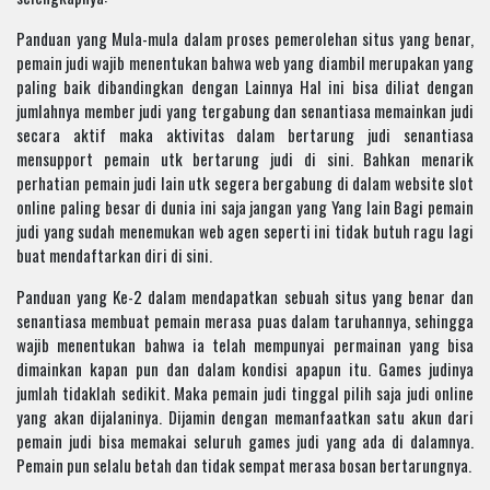
Panduan yang Mula-mula dalam proses pemerolehan situs yang benar,
pemain judi wajib menentukan bahwa web yang diambil merupakan yang
paling baik dibandingkan dengan Lainnya Hal ini bisa diliat dengan
jumlahnya member judi yang tergabung dan senantiasa memainkan judi
secara aktif maka aktivitas dalam bertarung judi senantiasa
mensupport pemain utk bertarung judi di sini. Bahkan menarik
perhatian pemain judi lain utk segera bergabung di dalam website slot
online paling besar di dunia ini saja jangan yang Yang lain Bagi pemain
judi yang sudah menemukan web agen seperti ini tidak butuh ragu lagi
buat mendaftarkan diri di sini.
Panduan yang Ke-2 dalam mendapatkan sebuah situs yang benar dan
senantiasa membuat pemain merasa puas dalam taruhannya, sehingga
wajib menentukan bahwa ia telah mempunyai permainan yang bisa
dimainkan kapan pun dan dalam kondisi apapun itu. Games judinya
jumlah tidaklah sedikit. Maka pemain judi tinggal pilih saja judi online
yang akan dijalaninya. Dijamin dengan memanfaatkan satu akun dari
pemain judi bisa memakai seluruh games judi yang ada di dalamnya.
Pemain pun selalu betah dan tidak sempat merasa bosan bertarungnya.