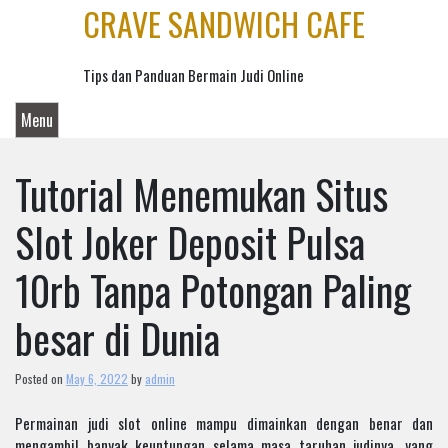
Skip
CRAVE SANDWICH CAFE
to
content
Tips dan Panduan Bermain Judi Online
Menu
Tutorial Menemukan Situs
Slot Joker Deposit Pulsa
10rb Tanpa Potongan Paling
besar di Dunia
Posted on
May 6, 2022
by
admin
Permainan judi slot online mampu dimainkan dengan benar dan
mengambil banyak keuntungan selama masa taruhan judinya, yang