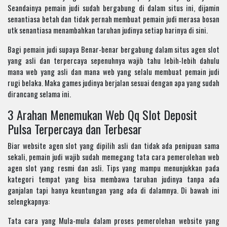
Seandainya pemain judi sudah bergabung di dalam situs ini, dijamin
senantiasa betah dan tidak pernah membuat pemain judi merasa bosan
utk senantiasa menambahkan taruhan judinya setiap harinya di sini.
Bagi pemain judi supaya Benar-benar bergabung dalam situs agen slot
yang asli dan terpercaya sepenuhnya wajib tahu lebih-lebih dahulu
mana web yang asli dan mana web yang selalu membuat pemain judi
rugi belaka. Maka games judinya berjalan sesuai dengan apa yang sudah
dirancang selama ini.
3 Arahan Menemukan Web Qq Slot Deposit
Pulsa Terpercaya dan Terbesar
Biar website agen slot yang dipilih asli dan tidak ada penipuan sama
sekali, pemain judi wajib sudah memegang tata cara pemerolehan web
agen slot yang resmi dan asli. Tips yang mampu menunjukkan pada
kategori tempat yang bisa membawa taruhan judinya tanpa ada
ganjalan tapi hanya keuntungan yang ada di dalamnya. Di bawah ini
selengkapnya:
Tata cara yang Mula-mula dalam proses pemerolehan website yang