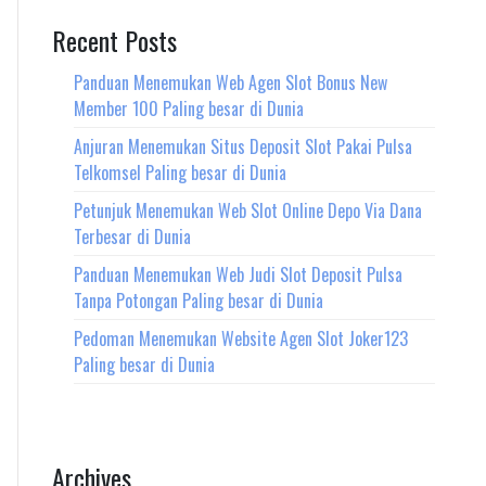
Recent Posts
Panduan Menemukan Web Agen Slot Bonus New
Member 100 Paling besar di Dunia
Anjuran Menemukan Situs Deposit Slot Pakai Pulsa
Telkomsel Paling besar di Dunia
Petunjuk Menemukan Web Slot Online Depo Via Dana
Terbesar di Dunia
Panduan Menemukan Web Judi Slot Deposit Pulsa
Tanpa Potongan Paling besar di Dunia
Pedoman Menemukan Website Agen Slot Joker123
Paling besar di Dunia
Archives