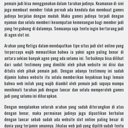
pemain judi bisa menggunakan dalam taruhan judinya. Keamanan di sini
juga membuat member tidak pernah ada kendala dan membuat games
judinya berjalan dengan mudah. Maka games judinya terjadi dengan
nyaman dan selalu memberi kesempatan kemenangan bagi member judi
yang tergabung di dalamnya. Semuanya saja tentu ingin bertarung judi
di agen slot ini.
Arahan yang Ketiga dalam mendapatkan tipe situs judi slot online yang
terpercaya wajib memastikan bahwa ia yakni agen paling benar di
antara sekian banyak agen yang ada selama ini. Terbaiknya bisa dilihat
dari sudut testimony yang dimiliki oleh pihak website ini diisi dan
ditulis oleh pihak pemain judi. Dengan adanya testimony ini sudah
dijamin bahwa website itu selalu memberikan keyakinan bagi lemain
bahwa web inilah yang wajib diambil oleh pemain judi supaya mampu
menikmati taruhan judi dengan lancar dan selalu memperoleh games
judi yang selama ini diharapkan.
Dengan menjalankan seluruh arahan yang sudah diterangkan di atas
dengan benar, maka permainan judinya juga dipastikan berhalan
dengan lancar sebab sudah ada website slot online paling besar di
dunia yang terjamin amannya. Jikalau web judi yang dipilih sudah tentu