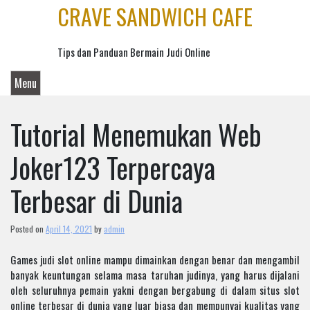
Skip
CRAVE SANDWICH CAFE
to
content
Tips dan Panduan Bermain Judi Online
Menu
Tutorial Menemukan Web
Joker123 Terpercaya
Terbesar di Dunia
Posted on
April 14, 2021
by
admin
Games judi slot online mampu dimainkan dengan benar dan mengambil
banyak keuntungan selama masa taruhan judinya, yang harus dijalani
oleh seluruhnya pemain yakni dengan bergabung di dalam situs slot
online terbesar di dunia yang luar biasa dan mempunyai kualitas yang