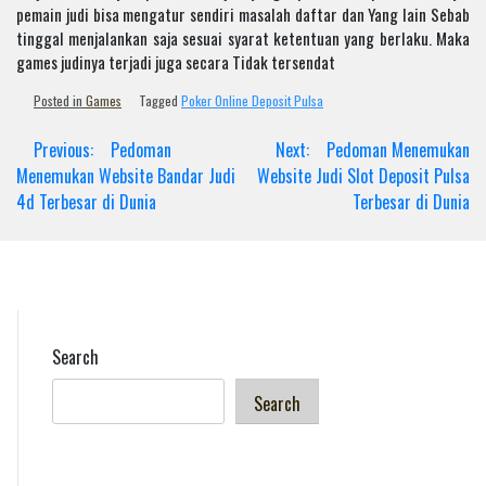
pemain judi bisa mengatur sendiri masalah daftar dan Yang lain Sebab
tinggal menjalankan saja sesuai syarat ketentuan yang berlaku. Maka
games judinya terjadi juga secara Tidak tersendat
Posted in
Games
Tagged
Poker Online Deposit Pulsa
Post
Previous:
Pedoman
Next:
Pedoman Menemukan
navigation
Menemukan Website Bandar Judi
Website Judi Slot Deposit Pulsa
4d Terbesar di Dunia
Terbesar di Dunia
Search
Search