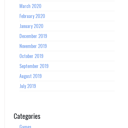
March 2020
February 2020
January 2020
December 2019
November 2019
October 2019
September 2019
August 2019
July 2019
Categories
Games