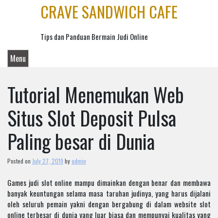
Skip
CRAVE SANDWICH CAFE
to
content
Tips dan Panduan Bermain Judi Online
Menu
Tutorial Menemukan Web
Situs Slot Deposit Pulsa
Paling besar di Dunia
Posted on
July 27, 2019
by
admin
Games judi slot online mampu dimainkan dengan benar dan membawa
banyak keuntungan selama masa taruhan judinya, yang harus dijalani
oleh seluruh pemain yakni dengan bergabung di dalam website slot
online terbesar di dunia yang luar biasa dan mempunyai kualitas yang