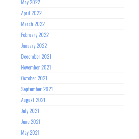
May 2022
April 2022
March 2022
February 2022
January 2022
December 2021
November 2021
October 2021
September 2021
August 2021
July 2021
June 2021
May 2021