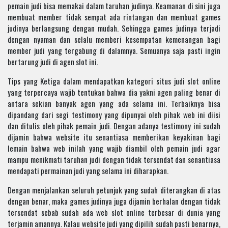
pemain judi bisa memakai dalam taruhan judinya. Keamanan di sini juga
membuat member tidak sempat ada rintangan dan membuat games
judinya berlangsung dengan mudah. Sehingga games judinya terjadi
dengan nyaman dan selalu memberi kesempatan kemenangan bagi
member judi yang tergabung di dalamnya. Semuanya saja pasti ingin
bertarung judi di agen slot ini.
Tips yang Ketiga dalam mendapatkan kategori situs judi slot online
yang terpercaya wajib tentukan bahwa dia yakni agen paling benar di
antara sekian banyak agen yang ada selama ini. Terbaiknya bisa
dipandang dari segi testimony yang dipunyai oleh pihak web ini diisi
dan ditulis oleh pihak pemain judi. Dengan adanya testimony ini sudah
dijamin bahwa website itu senantiasa memberikan keyakinan bagi
lemain bahwa web inilah yang wajib diambil oleh pemain judi agar
mampu menikmati taruhan judi dengan tidak tersendat dan senantiasa
mendapati permainan judi yang selama ini diharapkan.
Dengan menjalankan seluruh petunjuk yang sudah diterangkan di atas
dengan benar, maka games judinya juga dijamin berhalan dengan tidak
tersendat sebab sudah ada web slot online terbesar di dunia yang
terjamin amannya. Kalau website judi yang dipilih sudah pasti benarnya,