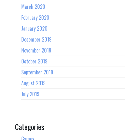
March 2020
February 2020
January 2020
December 2019
November 2019
October 2019
September 2019
August 2019
July 2019
Categories
Games