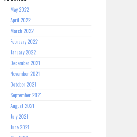
May 2022
April 2022
March 2022
February 2022
January 2022
December 2021
November 2021
October 2021
September 2021
August 2021
July 2021
June 2021