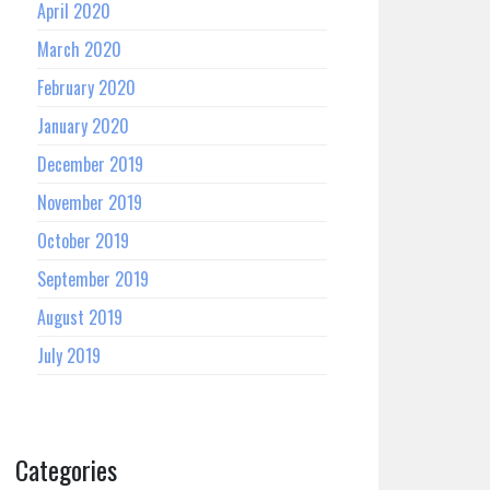
April 2020
March 2020
February 2020
January 2020
December 2019
November 2019
October 2019
September 2019
August 2019
July 2019
Categories