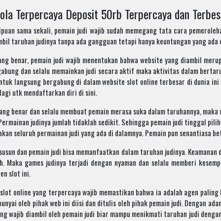
la Terpercaya Deposit 50rb Terpercaya dan Terbes
enipuan sama sekali, pemain judi wajib sudah memegang tata cara pemeroleh
l taruhan judinya tanpa ada gangguan tetapi hanya keuntungan yang ada di
ang benar, pemain judi wajib menentukan bahwa website yang diambil merup
abung dan selalu memainkan judi secara aktif maka aktivitas dalam berta
 untuk langsung bergabung di dalam website slot online terbesar di dunia ini
agi utk mendaftarkan diri di sini.
ang benar dan selalu membuat pemain merasa suka dalam taruhannya, maka 
ermainan judinya jumlah tidaklah sedikit. Sehingga pemain judi tinggal pilih 
kan seluruh permainan judi yang ada di dalamnya. Pemain pun senantiasa be
rsusun dan pemain judi bisa memanfaatkan dalam taruhan judinya. Keamanan 
h. Maka games judinya terjadi dengan nyaman dan selalu memberi kesem
n slot ini.
slot online yang terpercaya wajib memastikan bahwa ia adalah agen paling b
nyai oleh pihak web ini diisi dan ditulis oleh pihak pemain judi. Dengan ad
ang wajib diambil oleh pemain judi biar mampu menikmati taruhan judi denga