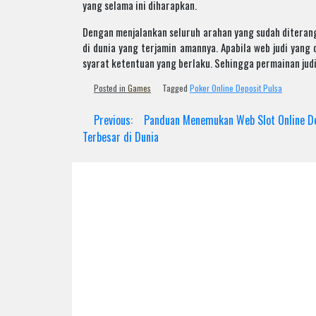
yang selama ini diharapkan.
Dengan menjalankan seluruh arahan yang sudah diterangk
di dunia yang terjamin amannya. Apabila web judi yang 
syarat ketentuan yang berlaku. Sehingga permainan jud
Posted in
Games
Tagged
Poker Online Deposit Pulsa
Post
Previous:
Panduan Menemukan Web Slot Online De
navigation
Terbesar di Dunia