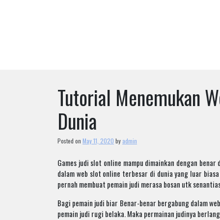
Skip
to
content
Tutorial Menemukan We
Dunia
Posted on
May 11, 2020
by
admin
Games judi slot online mampu dimainkan dengan benar d
dalam web slot online terbesar di dunia yang luar bias
pernah membuat pemain judi merasa bosan utk senantiasa
Bagi pemain judi biar Benar-benar bergabung dalam web
pemain judi rugi belaka. Maka permainan judinya berlang