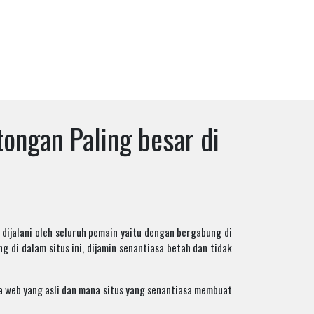
ongan Paling besar di
dijalani oleh seluruh pemain yaitu dengan bergabung di
 di dalam situs ini, dijamin senantiasa betah dan tidak
a web yang asli dan mana situs yang senantiasa membuat