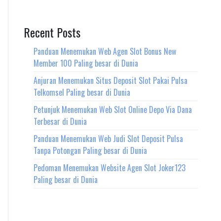
Recent Posts
Panduan Menemukan Web Agen Slot Bonus New
Member 100 Paling besar di Dunia
Anjuran Menemukan Situs Deposit Slot Pakai Pulsa
Telkomsel Paling besar di Dunia
Petunjuk Menemukan Web Slot Online Depo Via Dana
Terbesar di Dunia
Panduan Menemukan Web Judi Slot Deposit Pulsa
Tanpa Potongan Paling besar di Dunia
Pedoman Menemukan Website Agen Slot Joker123
Paling besar di Dunia