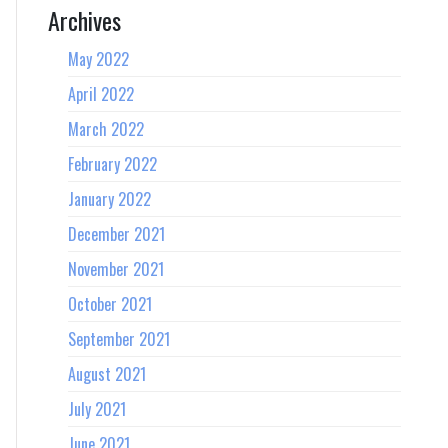
Archives
May 2022
April 2022
March 2022
February 2022
January 2022
December 2021
November 2021
October 2021
September 2021
August 2021
July 2021
June 2021