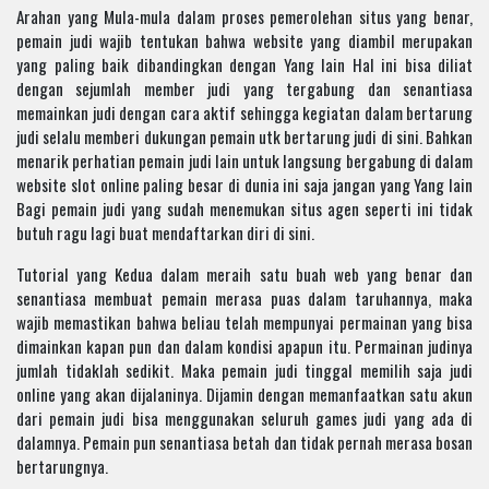
Arahan yang Mula-mula dalam proses pemerolehan situs yang benar,
pemain judi wajib tentukan bahwa website yang diambil merupakan
yang paling baik dibandingkan dengan Yang lain Hal ini bisa diliat
dengan sejumlah member judi yang tergabung dan senantiasa
memainkan judi dengan cara aktif sehingga kegiatan dalam bertarung
judi selalu memberi dukungan pemain utk bertarung judi di sini. Bahkan
menarik perhatian pemain judi lain untuk langsung bergabung di dalam
website slot online paling besar di dunia ini saja jangan yang Yang lain
Bagi pemain judi yang sudah menemukan situs agen seperti ini tidak
butuh ragu lagi buat mendaftarkan diri di sini.
Tutorial yang Kedua dalam meraih satu buah web yang benar dan
senantiasa membuat pemain merasa puas dalam taruhannya, maka
wajib memastikan bahwa beliau telah mempunyai permainan yang bisa
dimainkan kapan pun dan dalam kondisi apapun itu. Permainan judinya
jumlah tidaklah sedikit. Maka pemain judi tinggal memilih saja judi
online yang akan dijalaninya. Dijamin dengan memanfaatkan satu akun
dari pemain judi bisa menggunakan seluruh games judi yang ada di
dalamnya. Pemain pun senantiasa betah dan tidak pernah merasa bosan
bertarungnya.