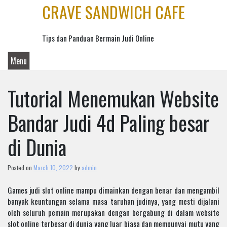
Skip
CRAVE SANDWICH CAFE
to
content
Tips dan Panduan Bermain Judi Online
Menu
Tutorial Menemukan Website
Bandar Judi 4d Paling besar
di Dunia
Posted on
March 10, 2022
by
admin
Games judi slot online mampu dimainkan dengan benar dan mengambil
banyak keuntungan selama masa taruhan judinya, yang mesti dijalani
oleh seluruh pemain merupakan dengan bergabung di dalam website
slot online terbesar di dunia yang luar biasa dan mempunyai mutu yang