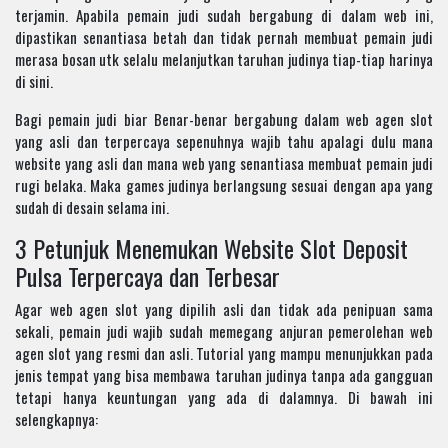
terjamin. Apabila pemain judi sudah bergabung di dalam web ini,
dipastikan senantiasa betah dan tidak pernah membuat pemain judi
merasa bosan utk selalu melanjutkan taruhan judinya tiap-tiap harinya
di sini.
Bagi pemain judi biar Benar-benar bergabung dalam web agen slot
yang asli dan terpercaya sepenuhnya wajib tahu apalagi dulu mana
website yang asli dan mana web yang senantiasa membuat pemain judi
rugi belaka. Maka games judinya berlangsung sesuai dengan apa yang
sudah di desain selama ini.
3 Petunjuk Menemukan Website Slot Deposit
Pulsa Terpercaya dan Terbesar
Agar web agen slot yang dipilih asli dan tidak ada penipuan sama
sekali, pemain judi wajib sudah memegang anjuran pemerolehan web
agen slot yang resmi dan asli. Tutorial yang mampu menunjukkan pada
jenis tempat yang bisa membawa taruhan judinya tanpa ada gangguan
tetapi hanya keuntungan yang ada di dalamnya. Di bawah ini
selengkapnya: