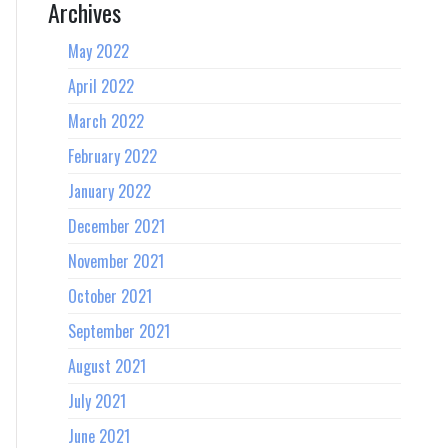
Archives
May 2022
April 2022
March 2022
February 2022
January 2022
December 2021
November 2021
October 2021
September 2021
August 2021
July 2021
June 2021