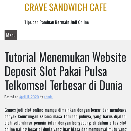
Skip
CRAVE SANDWICH CAFE
to
content
Tips dan Panduan Bermain Judi Online
Menu
Tutorial Menemukan Website
Deposit Slot Pakai Pulsa
Telkomsel Terbesar di Dunia
Posted on
April 11, 2020
by
admin
Games judi slot online mampu dimainkan dengan benar dan membawa
banyak keuntungan selama masa taruhan judinya, yang harus dijalani
oleh seluruhnya pemain ialah dengan bergabung di dalam situs slot
online paling besar di dunia yang luar biasa dan mempunyai mutu yang