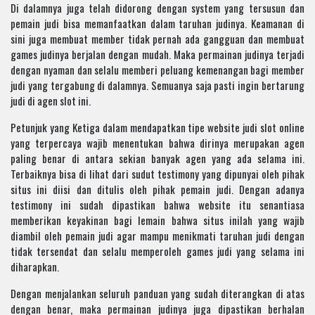
Di dalamnya juga telah didorong dengan system yang tersusun dan
pemain judi bisa memanfaatkan dalam taruhan judinya. Keamanan di
sini juga membuat member tidak pernah ada gangguan dan membuat
games judinya berjalan dengan mudah. Maka permainan judinya terjadi
dengan nyaman dan selalu memberi peluang kemenangan bagi member
judi yang tergabung di dalamnya. Semuanya saja pasti ingin bertarung
judi di agen slot ini.
Petunjuk yang Ketiga dalam mendapatkan tipe website judi slot online
yang terpercaya wajib menentukan bahwa dirinya merupakan agen
paling benar di antara sekian banyak agen yang ada selama ini.
Terbaiknya bisa di lihat dari sudut testimony yang dipunyai oleh pihak
situs ini diisi dan ditulis oleh pihak pemain judi. Dengan adanya
testimony ini sudah dipastikan bahwa website itu senantiasa
memberikan keyakinan bagi lemain bahwa situs inilah yang wajib
diambil oleh pemain judi agar mampu menikmati taruhan judi dengan
tidak tersendat dan selalu memperoleh games judi yang selama ini
diharapkan.
Dengan menjalankan seluruh panduan yang sudah diterangkan di atas
dengan benar, maka permainan judinya juga dipastikan berhalan