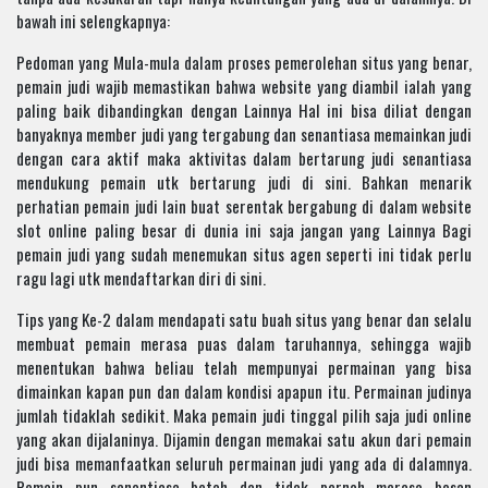
bawah ini selengkapnya:
Pedoman yang Mula-mula dalam proses pemerolehan situs yang benar,
pemain judi wajib memastikan bahwa website yang diambil ialah yang
paling baik dibandingkan dengan Lainnya Hal ini bisa diliat dengan
banyaknya member judi yang tergabung dan senantiasa memainkan judi
dengan cara aktif maka aktivitas dalam bertarung judi senantiasa
mendukung pemain utk bertarung judi di sini. Bahkan menarik
perhatian pemain judi lain buat serentak bergabung di dalam website
slot online paling besar di dunia ini saja jangan yang Lainnya Bagi
pemain judi yang sudah menemukan situs agen seperti ini tidak perlu
ragu lagi utk mendaftarkan diri di sini.
Tips yang Ke-2 dalam mendapati satu buah situs yang benar dan selalu
membuat pemain merasa puas dalam taruhannya, sehingga wajib
menentukan bahwa beliau telah mempunyai permainan yang bisa
dimainkan kapan pun dan dalam kondisi apapun itu. Permainan judinya
jumlah tidaklah sedikit. Maka pemain judi tinggal pilih saja judi online
yang akan dijalaninya. Dijamin dengan memakai satu akun dari pemain
judi bisa memanfaatkan seluruh permainan judi yang ada di dalamnya.
Pemain pun senantiasa betah dan tidak pernah merasa bosan