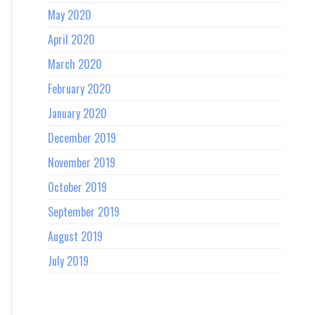
May 2020
April 2020
March 2020
February 2020
January 2020
December 2019
November 2019
October 2019
September 2019
August 2019
July 2019