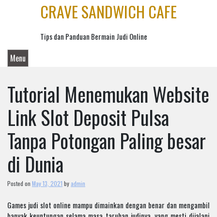
Skip
CRAVE SANDWICH CAFE
to
content
Tips dan Panduan Bermain Judi Online
Menu
Tutorial Menemukan Website
Link Slot Deposit Pulsa
Tanpa Potongan Paling besar
di Dunia
Posted on
May 13, 2021
by
admin
Games judi slot online mampu dimainkan dengan benar dan mengambil
banyak keuntungan selama masa taruhan judinya, yang mesti dijalani