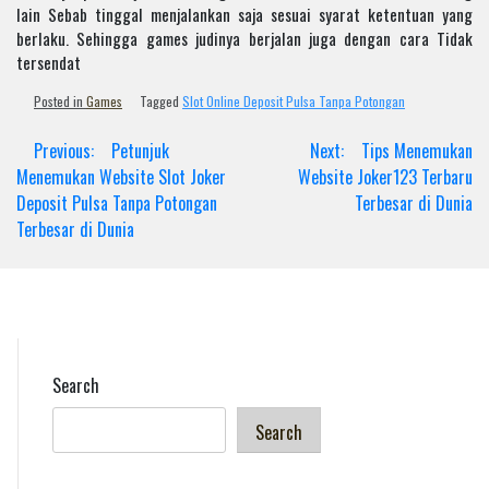
lain Sebab tinggal menjalankan saja sesuai syarat ketentuan yang
berlaku. Sehingga games judinya berjalan juga dengan cara Tidak
tersendat
Posted in
Games
Tagged
Slot Online Deposit Pulsa Tanpa Potongan
Post
Previous:
Petunjuk
Next:
Tips Menemukan
navigation
Menemukan Website Slot Joker
Website Joker123 Terbaru
Deposit Pulsa Tanpa Potongan
Terbesar di Dunia
Terbesar di Dunia
Search
Search