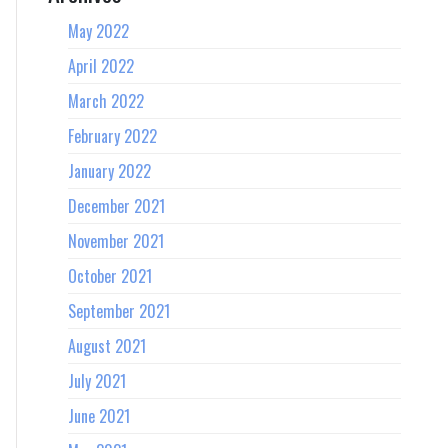
May 2022
April 2022
March 2022
February 2022
January 2022
December 2021
November 2021
October 2021
September 2021
August 2021
July 2021
June 2021