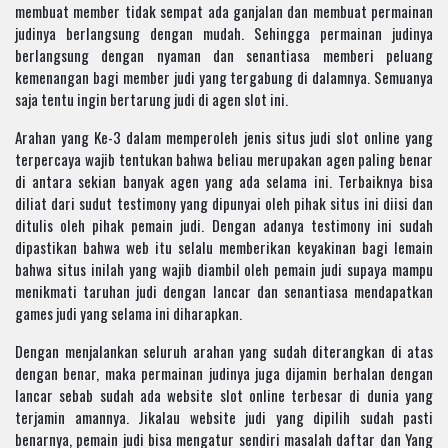
membuat member tidak sempat ada ganjalan dan membuat permainan
judinya berlangsung dengan mudah. Sehingga permainan judinya
berlangsung dengan nyaman dan senantiasa memberi peluang
kemenangan bagi member judi yang tergabung di dalamnya. Semuanya
saja tentu ingin bertarung judi di agen slot ini.
Arahan yang Ke-3 dalam memperoleh jenis situs judi slot online yang
terpercaya wajib tentukan bahwa beliau merupakan agen paling benar
di antara sekian banyak agen yang ada selama ini. Terbaiknya bisa
diliat dari sudut testimony yang dipunyai oleh pihak situs ini diisi dan
ditulis oleh pihak pemain judi. Dengan adanya testimony ini sudah
dipastikan bahwa web itu selalu memberikan keyakinan bagi lemain
bahwa situs inilah yang wajib diambil oleh pemain judi supaya mampu
menikmati taruhan judi dengan lancar dan senantiasa mendapatkan
games judi yang selama ini diharapkan.
Dengan menjalankan seluruh arahan yang sudah diterangkan di atas
dengan benar, maka permainan judinya juga dijamin berhalan dengan
lancar sebab sudah ada website slot online terbesar di dunia yang
terjamin amannya. Jikalau website judi yang dipilih sudah pasti
benarnya, pemain judi bisa mengatur sendiri masalah daftar dan Yang