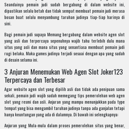
Seandainya pemain judi sudah bergabung di dalam website ini,
dipastikan selalu betah dan tidak sempat membuat pemain judi merasa
bosan buat selalu menyambung taruhan judinya tiap-tiap harinya di
sini.
Bagi pemain judi supaya Memang bergabung dalam website agen slot
yang asli dan terpercaya sepenuhnya wajib tahu terlebih dulu mana
situs yang asli dan mana situs yang senantiasa membuat pemain judi
rugi belaka. Maka games judinya terjadi sesuai dengan apa yang sudah
di desain selama ini.
3 Anjuran Menemukan Web Agen Slot Joker123
Terpercaya dan Terbesar
Agar website agen slot yang dipilih asli dan tidak ada penipuan sama
sekali, pemain judi wajib sudah memegang tips pemerolehan web agen
slot yang resmi dan asli. Anjuran yang mampu menunjukkan pada type
tempat yang bisa mengambil taruhan judinya tanpa ada ganjalan tetapi
hanya keuntungan yang ada di dalamnya. Di bawah ini selengkapnya:
Anjuran yang Mula-mula dalam proses pemerolehan situs yang benar,