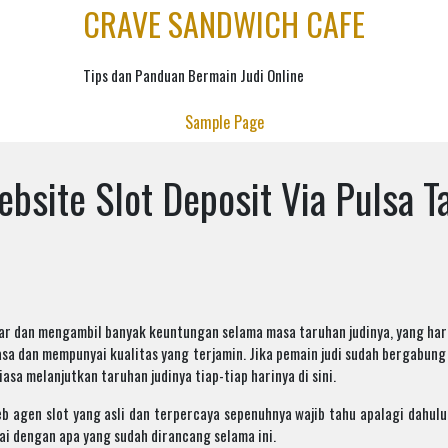
CRAVE SANDWICH CAFE
Tips dan Panduan Bermain Judi Online
Sample Page
bsite Slot Deposit Via Pulsa T
ar dan mengambil banyak keuntungan selama masa taruhan judinya, yang haru
asa dan mempunyai kualitas yang terjamin. Jika pemain judi sudah bergabung 
a melanjutkan taruhan judinya tiap-tiap harinya di sini.
b agen slot yang asli dan terpercaya sepenuhnya wajib tahu apalagi dahul
uai dengan apa yang sudah dirancang selama ini.