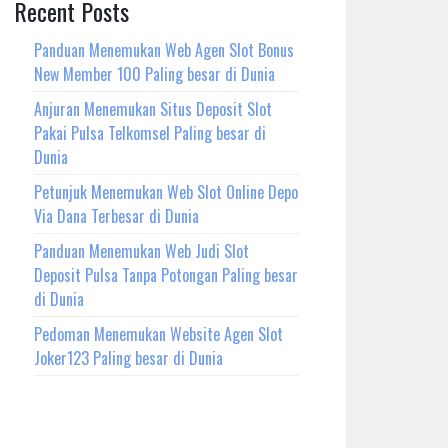
Recent Posts
Panduan Menemukan Web Agen Slot Bonus
New Member 100 Paling besar di Dunia
Anjuran Menemukan Situs Deposit Slot
Pakai Pulsa Telkomsel Paling besar di
Dunia
Petunjuk Menemukan Web Slot Online Depo
Via Dana Terbesar di Dunia
Panduan Menemukan Web Judi Slot
Deposit Pulsa Tanpa Potongan Paling besar
di Dunia
Pedoman Menemukan Website Agen Slot
Joker123 Paling besar di Dunia