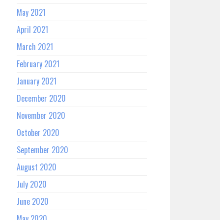
May 2021
April 2021
March 2021
February 2021
January 2021
December 2020
November 2020
October 2020
September 2020
August 2020
July 2020
June 2020
May 2020