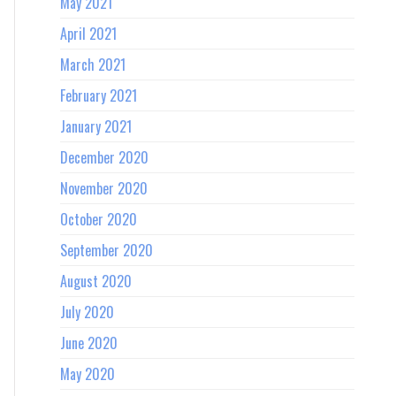
May 2021
April 2021
March 2021
February 2021
January 2021
December 2020
November 2020
October 2020
September 2020
August 2020
July 2020
June 2020
May 2020