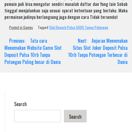
pemain judi bisa mengatur sendiri masalah daftar dan Yang lain Sebab
tinggal menjalankan saja sesuai syarat ketentuan yang berlaku. Maka
permainan judinya berlangsung juga dengan cara Tidak tersendat
Posted in
Games
Tagged
Slot Deposit Pulsa 5000 Tanpa Potongan
Post
Previous:
Tata cara
Next:
Anjuran Menemukan
navigation
Menemukan Website Game Slot
Situs Slot Joker Deposit Pulsa
Deposit Pulsa 10rb Tanpa
10rb Tanpa Potongan Terbesar di
Potongan Paling besar di Dunia
Dunia
Search
Search