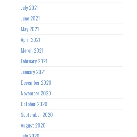
July 2021
June 2021
May 2021
April 2021
March 2021
February 2021
January 2021
December 2020
November 2020
October 2020
September 2020
August 2020
July 2020