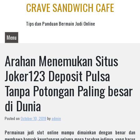
Skip
CRAVE SANDWICH CAFE
to
content
Tips dan Panduan Bermain Judi Online
Menu
Arahan Menemukan Situs
Joker123 Deposit Pulsa
Tanpa Potongan Paling besar
di Dunia
Posted on
October 10, 2019
by
admin
Permainan judi slot online mampu dimainkan dengan benar dan
membawa banyak keuntungan selama masa taruhan judinya, yang harus