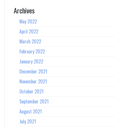
Archives
May 2022
April 2022
March 2022
February 2022
January 2022
December 2021
November 2021
October 2021
September 2021
August 2021
July 2021