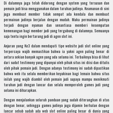
Di dalamnya juga telah didorong dengan system yang tersusun dan
pemain judi bisa menggunakan dalam taruhan judinya. Keamanan di sini
juga membuat member tidak sempat ada kendala dan membuat
permainan judinya berjalan dengan mudah. Maka permainan judinya
terjadi dengan nyaman dan senantiasa memberi kesempatan
kemenangan bagi member judi yang tergabung di dalamnya. Semuanya
saja tentu ingin bertarung judi di agen slot ini.
Anjuran yang Ke3 dalam mendapati tipe website judi slot online yang
terpercaya wajib memastikan bahwa ia yakni agen paling benar di
antara sekian banyak agen yang ada selama ini. Terbaiknya bisa di lihat
dari sudut testimony yang dipunyai oleh pihak situs ini diisi dan ditulis
oleh pihak pemain judi. Dengan adanya testimony ini sudah dipastikan
bahwa web itu selalu memberikan keyakinan bagi lemain bahwa situs
inilah yang wajib diambil oleh pemain judi supaya mampu menikmati
taruhan judi dengan lancar dan selalu memperoleh games judi yang
selama ini diharapkan.
Dengan menjalankan seluruh panduan yang sudah diterangkan di atas
dengan benar, sehingga games judinya juga dijamin berhalan dengan
lancar sebab sudah ada web slot online paling besar di dunia yang