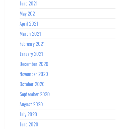
June 2021
May 2021
April 2021
March 2021
February 2021
January 2021
December 2020
November 2020
October 2020
September 2020
August 2020
July 2020
June 2020