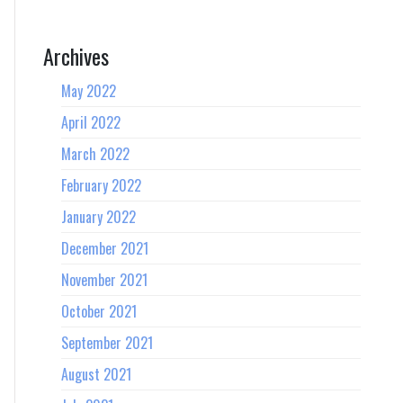
Archives
May 2022
April 2022
March 2022
February 2022
January 2022
December 2021
November 2021
October 2021
September 2021
August 2021