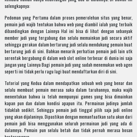
selengkapnya:
Pedoman yang Pertama dalam proses pemerolehan situs yang benar,
pemain judi wajib tentukan bahwa web yang diambil ialah yang terbaik
dibandingkan dengan Lainnya Hal ini bisa di lihat dengan sebanyak
member judi yang tergabung dan selalu memainkan judi secara aktif
sehingga gerakan dalam bertarung judi selalu mendukung pemain buat
bertarung judi di sini. Bahkan menarik perhatian pemain judi lain utk
serentak bergabung di dalam web slot online terbesar di dunia ini saja
jangan yang Lainnya Bagi pemain judi yang sudah menemukan web agen
seperti ini tidak perlu ragu lagi buat mendaftarkan diri di sini.
Tutorial yang Kedua dalam mendapatkan sebuah web yang benar dan
selalu membuat pemain merasa suka dalam taruhannya, maka wajib
menentukan bahwa ia telah mempunyai games yang bisa dimainkan
kapan pun dan dalam kondisi apapun itu. Permainan judinya jumlah
tidaklah sedikit. Sehingga pemain judi tinggal pilih saja judi online
yang akan dijalaninya. Dipastikan dengan memanfaatkan satu akun dari
pemain judi bisa menggunakan seluruh permainan judi yang ada di
dalamnya. Pemain pun selalu betah dan tidak pernah merasa bosan
bertarungnya.