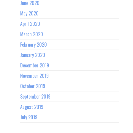
June 2020
May 2020
April 2020
March 2020
February 2020
January 2020
December 2019
November 2019
October 2019
September 2019
August 2019
July 2019