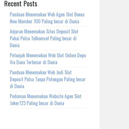
Recent Posts
Panduan Menemukan Web Agen Slot Bonus
New Member 100 Paling besar di Dunia
Anjuran Menemukan Situs Deposit Slot
Pakai Pulsa Telkomsel Paling besar di
Dunia
Petunjuk Menemukan Web Slot Online Depo
Via Dana Terbesar di Dunia
Panduan Menemukan Web Judi Slot
Deposit Pulsa Tanpa Potongan Paling besar
di Dunia
Pedoman Menemukan Website Agen Slot
Joker123 Paling besar di Dunia