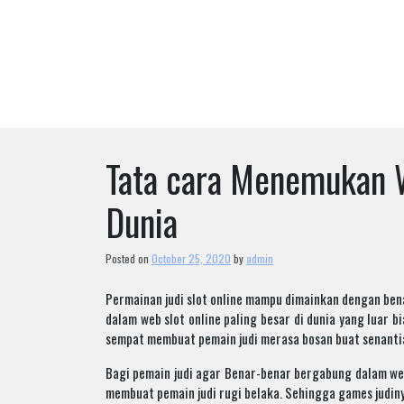
Skip
to
content
Tata cara Menemukan W
Dunia
Posted on
October 25, 2020
by
admin
Permainan judi slot online mampu dimainkan dengan ben
dalam web slot online paling besar di dunia yang luar b
sempat membuat pemain judi merasa bosan buat senantias
Bagi pemain judi agar Benar-benar bergabung dalam web
membuat pemain judi rugi belaka. Sehingga games judinya