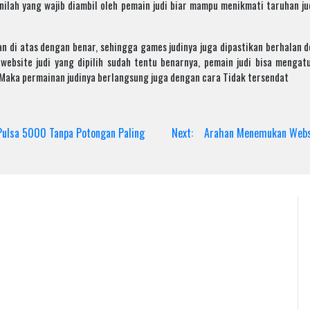
nilah yang wajib diambil oleh pemain judi biar mampu menikmati taruhan 
n di atas dengan benar, sehingga games judinya juga dipastikan berhalan de
 website judi yang dipilih sudah tentu benarnya, pemain judi bisa mengat
. Maka permainan judinya berlangsung juga dengan cara Tidak tersendat
Pulsa 5000 Tanpa Potongan Paling
Next:
Arahan Menemukan Websit