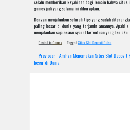
selalu memberikan keyakinan bagi lemain bahwa situs i
games judi yang selama ini diharapkan.
Dengan menjalankan seluruh tips yang sudah diterangka
paling besar di dunia yang terjamin amannya. Apabila
menjalankan saja sesuai syarat ketentuan yang berlaku
Posted in
Games
Tagged
Situs Slot Deposit Pulsa
Post
Previous:
Arahan Menemukan Situs Slot Deposit 
navigation
besar di Dunia