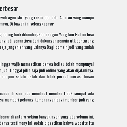
erbesar
 web agen slot yang resmi dan asli. Anjuran yang mampu
nya. Di bawah ini selengkapnya:
paling baik dibandingkan dengan Yang lain Hal ini bisa
ung judi senantiasa beri dukungan pemain utk bertarung
i saja janganlah yang Lainnya Bagi pemain judi yang sudah
hingga wajib memastikan bahwa beliau telah mempunyai
di tinggal pilih saja judi online yang akan dijalaninya.
main pun selalu betah dan tidak pernah merasa bosan
amanan di sini juga membuat member tidak sempat ada
asa memberi peluang kemenangan bagi member judi yang
benar di antara sekian banyak agen yang ada selama ini.
 adanya testimony ini sudah dipastikan bahwa website itu