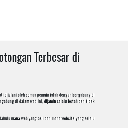
otongan Terbesar di
i dijalani oleh semua pemain ialah dengan bergabung di
rgabung di dalam web ini, dijamin selalu betah dan tidak
dahulu mana web yang asli dan mana website yang selalu