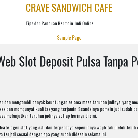
CRAVE SANDWICH CAFE
Tips dan Panduan Bermain Judi Online
Sample Page
eb Slot Deposit Pulsa Tanpa P
ar dan mengambil banyak keuntungan selama masa taruhan judinya, yang mest
iasa dan mempunyai kualitas yang terjamin. Seandainya pemain judi sudah be
a melanjutkan taruhan judinya setiap harinya di sini.
site agen slot yang asli dan terpercaya sepenuhnya wajib tahu lebih-lebih 
 terjadi sesuai dengan apa yang sudah didesain selama ini.