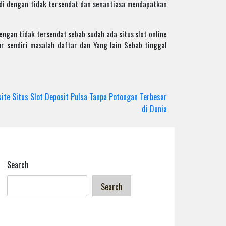
judi dengan tidak tersendat dan senantiasa mendapatkan
ngan tidak tersendat sebab sudah ada situs slot online
ur sendiri masalah daftar dan Yang lain Sebab tinggal
e Situs Slot Deposit Pulsa Tanpa Potongan Terbesar
di Dunia
Search
Search