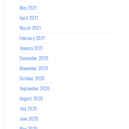
May 2021
April 2021
March 2021
February 2021
January 2021
December 2020
November 2020
October 2020
September 2020
August 2020
July 2020
June 2020
May 2020