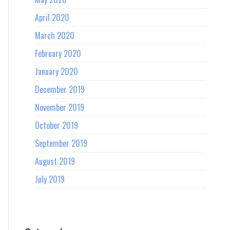
April 2020
March 2020
February 2020
January 2020
December 2019
November 2019
October 2019
September 2019
August 2019
July 2019