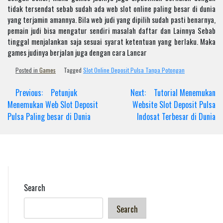
tidak tersendat sebab sudah ada web slot online paling besar di dunia
yang terjamin amannya. Bila web judi yang dipilih sudah pasti benarnya,
pemain judi bisa mengatur sendiri masalah daftar dan Lainnya Sebab
tinggal menjalankan saja sesuai syarat ketentuan yang berlaku. Maka
games judinya berjalan juga dengan cara Lancar
Posted in
Games
Tagged
Slot Online Deposit Pulsa Tanpa Potongan
Post
Previous:
Petunjuk
Next:
Tutorial Menemukan
navigation
Menemukan Web Slot Deposit
Website Slot Deposit Pulsa
Pulsa Paling besar di Dunia
Indosat Terbesar di Dunia
Search
Search