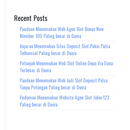
Recent Posts
Panduan Menemukan Web Agen Slot Bonus New
Member 100 Paling besar di Dunia
Anjuran Menemukan Situs Deposit Slot Pakai Pulsa
Telkomsel Paling besar di Dunia
Petunjuk Menemukan Web Slot Online Depo Via Dana
Terbesar di Dunia
Panduan Menemukan Web Judi Slot Deposit Pulsa
Tanpa Potongan Paling besar di Dunia
Pedoman Menemukan Website Agen Slot Joker123
Paling besar di Dunia