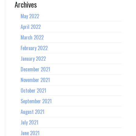
Archives
May 2022
April 2022
March 2022
February 2022
January 2022
December 2021
November 2021
October 2021
September 2021
August 2021
July 2021
June 2021