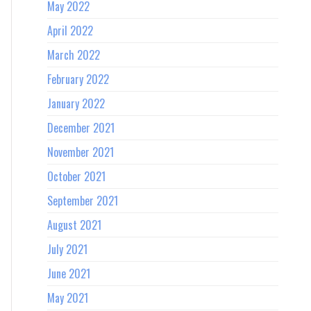
May 2022
April 2022
March 2022
February 2022
January 2022
December 2021
November 2021
October 2021
September 2021
August 2021
July 2021
June 2021
May 2021