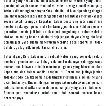
Tutorial yang Perdana dalam proses pemerolehan website yang benar,
pemain judi wajib memastikan bahwa website yang diambil yakni yang
terbaik dibandingkan dengan Yang lain Hal ini bisa dipandang dengan
jumlahnya member judi yang tergabung dan senantiasa memainkan judi
secara aktif sehingga kegiatan dalam bertarung judi senantiasa
memberi dukungan pemain utk bertarung judi di sini. Bahkan menarik
perhatian pemain judi lain untuk cepat bergabung di dalam website
slot online paling besar di dunia ini saja janganlah yang Yang lain Bagi
pemain judi yang sudah menemukan website agen seperti ini tidak
butuh ragu lagi utk mendaftarkan diri di sini.
Tutorial yang Ke-2 dalam meraih sebuah website yang benar dan selalu
membuat pemain merasa bahagia dalam taruhannya, sehingga wajib
memastikan bahwa dia telah mempunyai games yang bisa dimainkan
kapan pun dan dalam kondisi apapun itu. Permainan judinya jumlah
tidaklah sedikit. Maka pemain judi tinggal memilih saja judi online yang
akan dijalaninya. Dijamin dengan menggunakan satu akun dari pemain
judi bisa memanfaatkan seluruh permainan judi yang ada di dalamnya.
Pemain pun senantiasa betah dan tidak sempat merasa bosan
bertarungnya.