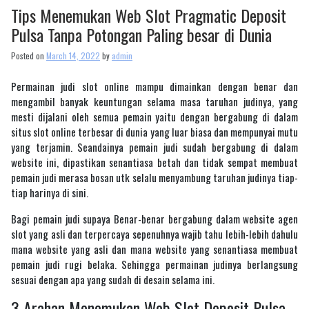
Tips Menemukan Web Slot Pragmatic Deposit
Pulsa Tanpa Potongan Paling besar di Dunia
Posted on
March 14, 2022
by
admin
Permainan judi slot online mampu dimainkan dengan benar dan
mengambil banyak keuntungan selama masa taruhan judinya, yang
mesti dijalani oleh semua pemain yaitu dengan bergabung di dalam
situs slot online terbesar di dunia yang luar biasa dan mempunyai mutu
yang terjamin. Seandainya pemain judi sudah bergabung di dalam
website ini, dipastikan senantiasa betah dan tidak sempat membuat
pemain judi merasa bosan utk selalu menyambung taruhan judinya tiap-
tiap harinya di sini.
Bagi pemain judi supaya Benar-benar bergabung dalam website agen
slot yang asli dan terpercaya sepenuhnya wajib tahu lebih-lebih dahulu
mana website yang asli dan mana website yang senantiasa membuat
pemain judi rugi belaka. Sehingga permainan judinya berlangsung
sesuai dengan apa yang sudah di desain selama ini.
3 Arahan Menemukan Web Slot Deposit Pulsa