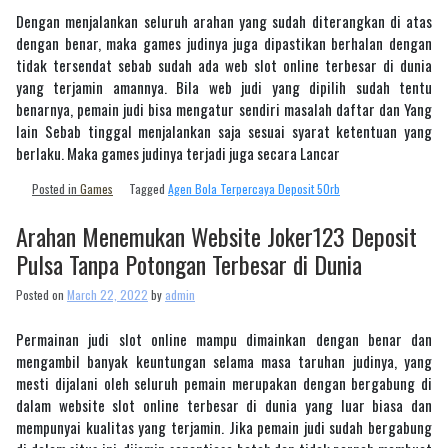
Dengan menjalankan seluruh arahan yang sudah diterangkan di atas
dengan benar, maka games judinya juga dipastikan berhalan dengan
tidak tersendat sebab sudah ada web slot online terbesar di dunia
yang terjamin amannya. Bila web judi yang dipilih sudah tentu
benarnya, pemain judi bisa mengatur sendiri masalah daftar dan Yang
lain Sebab tinggal menjalankan saja sesuai syarat ketentuan yang
berlaku. Maka games judinya terjadi juga secara Lancar
Posted in
Games
Tagged
Agen Bola Terpercaya Deposit 50rb
Arahan Menemukan Website Joker123 Deposit
Pulsa Tanpa Potongan Terbesar di Dunia
Posted on
March 22, 2022
by
admin
Permainan judi slot online mampu dimainkan dengan benar dan
mengambil banyak keuntungan selama masa taruhan judinya, yang
mesti dijalani oleh seluruh pemain merupakan dengan bergabung di
dalam website slot online terbesar di dunia yang luar biasa dan
mempunyai kualitas yang terjamin. Jika pemain judi sudah bergabung