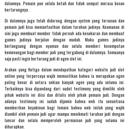
dalamnya. Pemain pun selalu betah dan tidak sempat merasa bosan
bertarungnya.
Di dalamnya juga telah didorong dengan system yang tersusun dan
pemain judi bisa memanfaatkan dalam taruhan judinya. Keamanan di
sini juga membuat member tidak pernah ada kesukaran dan membuat
games judinya berjalan dengan mudah. Maka games judinya
berlangsung dengan nyaman dan selalu memberi kesempatan
kemenangan bagi member judi yang tergabung di dalamnya. Semuanya
saja pasti ingin bertarung judi di agen slot ini.
Arahan yang Ketiga dalam mendapatkan kategori website judi slot
online yang terpercaya wajib memastikan bahwa ia merupakan agen
paling benar di antara sekian banyak agen yang ada selama ini.
Terbaiknya bisa dipandang dari sudut testimony yang dimiliki oleh
pihak website ini diisi dan ditulis oleh pihak pemain judi. Dengan
adanya testimony ini sudah dijamin bahwa web itu senantiasa
memberikan keyakinan bagi lemain bahwa web inilah yang wajib
diambil oleh pemain judi agar mampu menikmati taruhan judi dengan
lancar dan selalu memperoleh permainan judi yang selama ini
diharapkan.