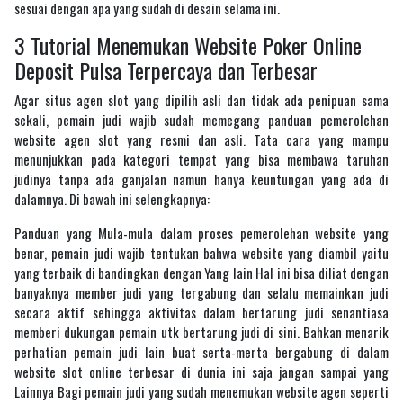
sesuai dengan apa yang sudah di desain selama ini.
3 Tutorial Menemukan Website Poker Online
Deposit Pulsa Terpercaya dan Terbesar
Agar situs agen slot yang dipilih asli dan tidak ada penipuan sama
sekali, pemain judi wajib sudah memegang panduan pemerolehan
website agen slot yang resmi dan asli. Tata cara yang mampu
menunjukkan pada kategori tempat yang bisa membawa taruhan
judinya tanpa ada ganjalan namun hanya keuntungan yang ada di
dalamnya. Di bawah ini selengkapnya:
Panduan yang Mula-mula dalam proses pemerolehan website yang
benar, pemain judi wajib tentukan bahwa website yang diambil yaitu
yang terbaik di bandingkan dengan Yang lain Hal ini bisa diliat dengan
banyaknya member judi yang tergabung dan selalu memainkan judi
secara aktif sehingga aktivitas dalam bertarung judi senantiasa
memberi dukungan pemain utk bertarung judi di sini. Bahkan menarik
perhatian pemain judi lain buat serta-merta bergabung di dalam
website slot online terbesar di dunia ini saja jangan sampai yang
Lainnya Bagi pemain judi yang sudah menemukan website agen seperti