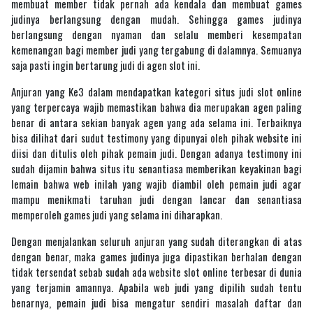
membuat member tidak pernah ada kendala dan membuat games
judinya berlangsung dengan mudah. Sehingga games judinya
berlangsung dengan nyaman dan selalu memberi kesempatan
kemenangan bagi member judi yang tergabung di dalamnya. Semuanya
saja pasti ingin bertarung judi di agen slot ini.
Anjuran yang Ke3 dalam mendapatkan kategori situs judi slot online
yang terpercaya wajib memastikan bahwa dia merupakan agen paling
benar di antara sekian banyak agen yang ada selama ini. Terbaiknya
bisa dilihat dari sudut testimony yang dipunyai oleh pihak website ini
diisi dan ditulis oleh pihak pemain judi. Dengan adanya testimony ini
sudah dijamin bahwa situs itu senantiasa memberikan keyakinan bagi
lemain bahwa web inilah yang wajib diambil oleh pemain judi agar
mampu menikmati taruhan judi dengan lancar dan senantiasa
memperoleh games judi yang selama ini diharapkan.
Dengan menjalankan seluruh anjuran yang sudah diterangkan di atas
dengan benar, maka games judinya juga dipastikan berhalan dengan
tidak tersendat sebab sudah ada website slot online terbesar di dunia
yang terjamin amannya. Apabila web judi yang dipilih sudah tentu
benarnya, pemain judi bisa mengatur sendiri masalah daftar dan