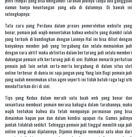
jenis tempat yang bisa mengambil taruhan judinya tanpa ada gangguan
namun hanya keuntungan yang ada di dalamnya. Di bawah ini
selengkapnya:
Tata cara yang Perdana dalam proses pemerolehan website yang
benar, pemain judi wajib menentukan bahwa website yang diambil ialah
yang terbaik di bandingkan dengan Lainnya Hal ini bisa diliat dengan
banyaknya member judi yang tergabung dan selalu memainkan judi
dengan cara aktif maka aktivitas dalam bertarung judi selalu memberi
dukungan pemain utk bertarung judi di sini. Bahkan menarik perhatian
pemain judi lain untuk serta-merta bergabung di dalam situs slot
online terbesar di dunia ini saja jangan yang Yang lain Bagi pemain judi
yang sudah menemukan situs agen seperti ini tidak butuh ragu lagi utk
mendaftarkan diri di sini.
Tips yang Kedua dalam meraih satu buah web yang benar dan
senantiasa membuat pemain merasa bahagia dalam taruhannya, maka
wajib tentukan bahwa dia telah mempunyai permainan yang bisa
dimainkan kapan pun dan dalam kondisi apapun itu. Games judinya
jumlah tidaklah sedikit. Sehingga pemain judi tinggal memilih saja judi
online yang akan dijalaninya. Dijamin dengan memakai satu akun dari