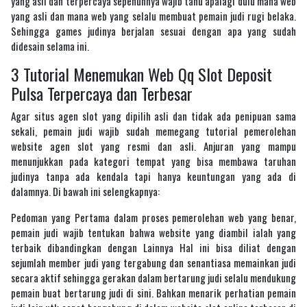
yang asli dan terpercaya sepenuhnya wajib tahu apalagi dulu mana web
yang asli dan mana web yang selalu membuat pemain judi rugi belaka.
Sehingga games judinya berjalan sesuai dengan apa yang sudah
didesain selama ini.
3 Tutorial Menemukan Web Qq Slot Deposit
Pulsa Terpercaya dan Terbesar
Agar situs agen slot yang dipilih asli dan tidak ada penipuan sama
sekali, pemain judi wajib sudah memegang tutorial pemerolehan
website agen slot yang resmi dan asli. Anjuran yang mampu
menunjukkan pada kategori tempat yang bisa membawa taruhan
judinya tanpa ada kendala tapi hanya keuntungan yang ada di
dalamnya. Di bawah ini selengkapnya:
Pedoman yang Pertama dalam proses pemerolehan web yang benar,
pemain judi wajib tentukan bahwa website yang diambil ialah yang
terbaik dibandingkan dengan Lainnya Hal ini bisa diliat dengan
sejumlah member judi yang tergabung dan senantiasa memainkan judi
secara aktif sehingga gerakan dalam bertarung judi selalu mendukung
pemain buat bertarung judi di sini. Bahkan menarik perhatian pemain