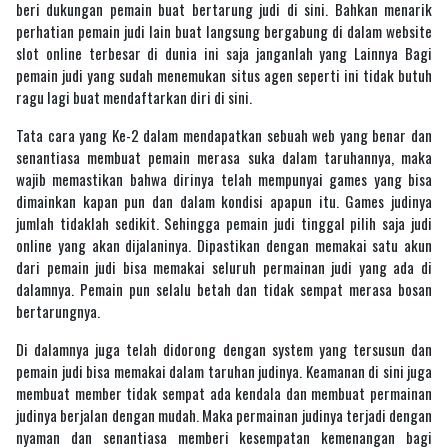
beri dukungan pemain buat bertarung judi di sini. Bahkan menarik
perhatian pemain judi lain buat langsung bergabung di dalam website
slot online terbesar di dunia ini saja janganlah yang Lainnya Bagi
pemain judi yang sudah menemukan situs agen seperti ini tidak butuh
ragu lagi buat mendaftarkan diri di sini.
Tata cara yang Ke-2 dalam mendapatkan sebuah web yang benar dan
senantiasa membuat pemain merasa suka dalam taruhannya, maka
wajib memastikan bahwa dirinya telah mempunyai games yang bisa
dimainkan kapan pun dan dalam kondisi apapun itu. Games judinya
jumlah tidaklah sedikit. Sehingga pemain judi tinggal pilih saja judi
online yang akan dijalaninya. Dipastikan dengan memakai satu akun
dari pemain judi bisa memakai seluruh permainan judi yang ada di
dalamnya. Pemain pun selalu betah dan tidak sempat merasa bosan
bertarungnya.
Di dalamnya juga telah didorong dengan system yang tersusun dan
pemain judi bisa memakai dalam taruhan judinya. Keamanan di sini juga
membuat member tidak sempat ada kendala dan membuat permainan
judinya berjalan dengan mudah. Maka permainan judinya terjadi dengan
nyaman dan senantiasa memberi kesempatan kemenangan bagi