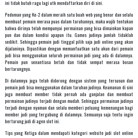
ini tidak butuh ragu lagi utk mendaftarkan diri di sini.
Pedoman yang Ke-2 dalam meraih satu buah web yang benar dan selalu
membuat pemain merasa puas dalam taruhannya, maka wajib tentukan
bahwa dirinya telah mempunyai permainan yang bisa dimainkan kapan
pun dan dalam kondisi apapun itu. Games judinya jumlah tidaklah
sedikit. Sehingga pemain judi tinggal pilih saja judi online yang akan
dijalaninya. Dipastikan dengan memanfaatkan satu akun dari pemain
judi bisa menggunakan seluruh permainan judi yang ada di dalamnya.
Pemain pun senantiasa betah dan tidak sempat merasa bosan
bertarungnya.
Di dalamnya juga telah didorong dengan sistem yang tersusun dan
pemain judi bisa menggunakan dalam taruhan judinya. Keamanan di sini
juga membuat member tidak pernah ada ganjalan dan membuat
permainan judinya terjadi dengan mudah. Sehingga permainan judinya
terjadi dengan nyaman dan selalu memberi peluang kemenangan bagi
member judi yang tergabung di dalamnya. Semuanya saja tentu ingin
bertarung judi di agen slot ini.
Tips yang Ketiga dalam mendapati kategori website judi slot online