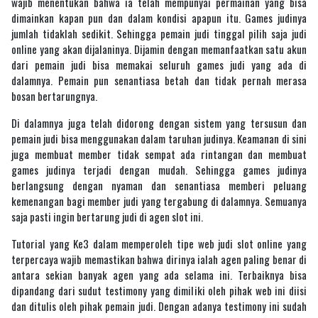
wajib menentukan bahwa ia telah mempunyai permainan yang bisa
dimainkan kapan pun dan dalam kondisi apapun itu. Games judinya
jumlah tidaklah sedikit. Sehingga pemain judi tinggal pilih saja judi
online yang akan dijalaninya. Dijamin dengan memanfaatkan satu akun
dari pemain judi bisa memakai seluruh games judi yang ada di
dalamnya. Pemain pun senantiasa betah dan tidak pernah merasa
bosan bertarungnya.
Di dalamnya juga telah didorong dengan sistem yang tersusun dan
pemain judi bisa menggunakan dalam taruhan judinya. Keamanan di sini
juga membuat member tidak sempat ada rintangan dan membuat
games judinya terjadi dengan mudah. Sehingga games judinya
berlangsung dengan nyaman dan senantiasa memberi peluang
kemenangan bagi member judi yang tergabung di dalamnya. Semuanya
saja pasti ingin bertarung judi di agen slot ini.
Tutorial yang Ke3 dalam memperoleh tipe web judi slot online yang
terpercaya wajib memastikan bahwa dirinya ialah agen paling benar di
antara sekian banyak agen yang ada selama ini. Terbaiknya bisa
dipandang dari sudut testimony yang dimiliki oleh pihak web ini diisi
dan ditulis oleh pihak pemain judi. Dengan adanya testimony ini sudah