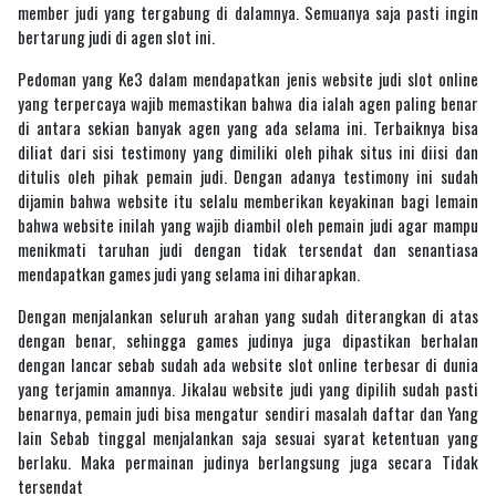
member judi yang tergabung di dalamnya. Semuanya saja pasti ingin
bertarung judi di agen slot ini.
Pedoman yang Ke3 dalam mendapatkan jenis website judi slot online
yang terpercaya wajib memastikan bahwa dia ialah agen paling benar
di antara sekian banyak agen yang ada selama ini. Terbaiknya bisa
diliat dari sisi testimony yang dimiliki oleh pihak situs ini diisi dan
ditulis oleh pihak pemain judi. Dengan adanya testimony ini sudah
dijamin bahwa website itu selalu memberikan keyakinan bagi lemain
bahwa website inilah yang wajib diambil oleh pemain judi agar mampu
menikmati taruhan judi dengan tidak tersendat dan senantiasa
mendapatkan games judi yang selama ini diharapkan.
Dengan menjalankan seluruh arahan yang sudah diterangkan di atas
dengan benar, sehingga games judinya juga dipastikan berhalan
dengan lancar sebab sudah ada website slot online terbesar di dunia
yang terjamin amannya. Jikalau website judi yang dipilih sudah pasti
benarnya, pemain judi bisa mengatur sendiri masalah daftar dan Yang
lain Sebab tinggal menjalankan saja sesuai syarat ketentuan yang
berlaku. Maka permainan judinya berlangsung juga secara Tidak
tersendat