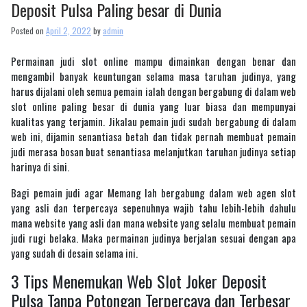
Deposit Pulsa Paling besar di Dunia
Posted on
April 2, 2022
by
admin
Permainan judi slot online mampu dimainkan dengan benar dan
mengambil banyak keuntungan selama masa taruhan judinya, yang
harus dijalani oleh semua pemain ialah dengan bergabung di dalam web
slot online paling besar di dunia yang luar biasa dan mempunyai
kualitas yang terjamin. Jikalau pemain judi sudah bergabung di dalam
web ini, dijamin senantiasa betah dan tidak pernah membuat pemain
judi merasa bosan buat senantiasa melanjutkan taruhan judinya setiap
harinya di sini.
Bagi pemain judi agar Memang lah bergabung dalam web agen slot
yang asli dan terpercaya sepenuhnya wajib tahu lebih-lebih dahulu
mana website yang asli dan mana website yang selalu membuat pemain
judi rugi belaka. Maka permainan judinya berjalan sesuai dengan apa
yang sudah di desain selama ini.
3 Tips Menemukan Web Slot Joker Deposit
Pulsa Tanpa Potongan Terpercaya dan Terbesar