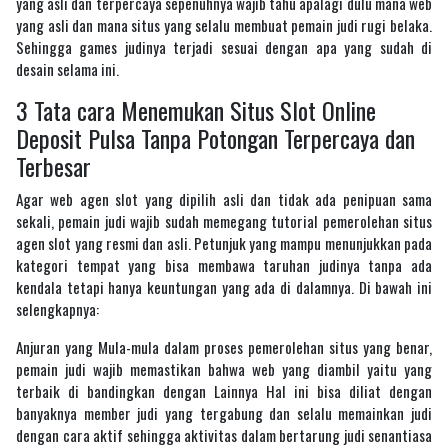
yang asli dan terpercaya sepenuhnya wajib tahu apalagi dulu mana web
yang asli dan mana situs yang selalu membuat pemain judi rugi belaka.
Sehingga games judinya terjadi sesuai dengan apa yang sudah di
desain selama ini.
3 Tata cara Menemukan Situs Slot Online
Deposit Pulsa Tanpa Potongan Terpercaya dan
Terbesar
Agar web agen slot yang dipilih asli dan tidak ada penipuan sama
sekali, pemain judi wajib sudah memegang tutorial pemerolehan situs
agen slot yang resmi dan asli. Petunjuk yang mampu menunjukkan pada
kategori tempat yang bisa membawa taruhan judinya tanpa ada
kendala tetapi hanya keuntungan yang ada di dalamnya. Di bawah ini
selengkapnya:
Anjuran yang Mula-mula dalam proses pemerolehan situs yang benar,
pemain judi wajib memastikan bahwa web yang diambil yaitu yang
terbaik di bandingkan dengan Lainnya Hal ini bisa diliat dengan
banyaknya member judi yang tergabung dan selalu memainkan judi
dengan cara aktif sehingga aktivitas dalam bertarung judi senantiasa