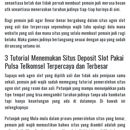
senantiasa betah dan tidak pernah membuat pemain judi merasa bosan
utk senantiasa meneruskan taruhan judinya tiap-tiap harinya di sini.
Bagi pemain judi agar Benar-benar bergabung dalam situs agen slot
yang asli dan terpercaya sepenuhnya wajib tahu apalagi dulu mana
website yang asli dan mana situs yang selalu membuat pemain judi rugi
belaka. Maka games judinya berlangsung sesuai dengan apa yang sudah
dirancang selama ini.
3 Tutorial Menemukan Situs Deposit Slot Pakai
Pulsa Telkomsel Terpercaya dan Terbesar
Supaya web agen slot yang dipilih asli dan tidak ada penipuan sama
sekali, pemain judi wajib sudah memegang tutorial pemerolehan situs
agen slot yang resmi dan asli. Petunjuk yang mampu menunjukkan pada
tipe tempat yang bisa mengambil taruhan judinya tanpa ada hambatan
tapi hanya keuntungan yang ada di dalamnya. Di bawah ini
selengkapnya:
Petunjuk yang Mula-mula dalam proses pemerolehan situs yang benar,
pemain judi wajib memastikan bahwa situs yang diambil adalah yang