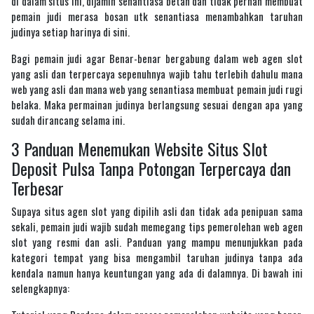
di dalam situs ini, dijamin senantiasa betah dan tidak pernah membuat
pemain judi merasa bosan utk senantiasa menambahkan taruhan
judinya setiap harinya di sini.
Bagi pemain judi agar Benar-benar bergabung dalam web agen slot
yang asli dan terpercaya sepenuhnya wajib tahu terlebih dahulu mana
web yang asli dan mana web yang senantiasa membuat pemain judi rugi
belaka. Maka permainan judinya berlangsung sesuai dengan apa yang
sudah dirancang selama ini.
3 Panduan Menemukan Website Situs Slot
Deposit Pulsa Tanpa Potongan Terpercaya dan
Terbesar
Supaya situs agen slot yang dipilih asli dan tidak ada penipuan sama
sekali, pemain judi wajib sudah memegang tips pemerolehan web agen
slot yang resmi dan asli. Panduan yang mampu menunjukkan pada
kategori tempat yang bisa mengambil taruhan judinya tanpa ada
kendala namun hanya keuntungan yang ada di dalamnya. Di bawah ini
selengkapnya: