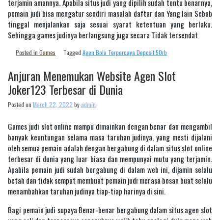
terjamin amannya. Apabila situs judi yang dipilih sudah tentu benarnya,
pemain judi bisa mengatur sendiri masalah daftar dan Yang lain Sebab
tinggal menjalankan saja sesuai syarat ketentuan yang berlaku.
Sehingga games judinya berlangsung juga secara Tidak tersendat
Posted in
Games
Tagged
Agen Bola Terpercaya Deposit 50rb
Anjuran Menemukan Website Agen Slot
Joker123 Terbesar di Dunia
Posted on
March 22, 2022
by
admin
Games judi slot online mampu dimainkan dengan benar dan mengambil
banyak keuntungan selama masa taruhan judinya, yang mesti dijalani
oleh semua pemain adalah dengan bergabung di dalam situs slot online
terbesar di dunia yang luar biasa dan mempunyai mutu yang terjamin.
Apabila pemain judi sudah bergabung di dalam web ini, dijamin selalu
betah dan tidak sempat membuat pemain judi merasa bosan buat selalu
menambahkan taruhan judinya tiap-tiap harinya di sini.
Bagi pemain judi supaya Benar-benar bergabung dalam situs agen slot