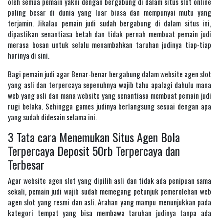
oleh semua pemain yakni dengan bergabung di dalam situs slot online
paling besar di dunia yang luar biasa dan mempunyai mutu yang
terjamin. Jikalau pemain judi sudah bergabung di dalam situs ini,
dipastikan senantiasa betah dan tidak pernah membuat pemain judi
merasa bosan untuk selalu menambahkan taruhan judinya tiap-tiap
harinya di sini.
Bagi pemain judi agar Benar-benar bergabung dalam website agen slot
yang asli dan terpercaya sepenuhnya wajib tahu apalagi dahulu mana
web yang asli dan mana website yang senantiasa membuat pemain judi
rugi belaka. Sehingga games judinya berlangsung sesuai dengan apa
yang sudah didesain selama ini.
3 Tata cara Menemukan Situs Agen Bola
Terpercaya Deposit 50rb Terpercaya dan
Terbesar
Agar website agen slot yang dipilih asli dan tidak ada penipuan sama
sekali, pemain judi wajib sudah memegang petunjuk pemerolehan web
agen slot yang resmi dan asli. Arahan yang mampu menunjukkan pada
kategori tempat yang bisa membawa taruhan judinya tanpa ada