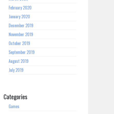
February 2020
January 2020
December 2019
November 2019
October 2019
September 2019
August 2019
July 2019
Categories
Games