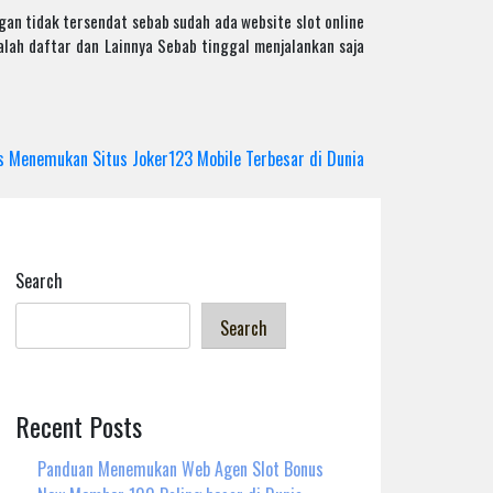
an tidak tersendat sebab sudah ada website slot online
salah daftar dan Lainnya Sebab tinggal menjalankan saja
s Menemukan Situs Joker123 Mobile Terbesar di Dunia
Search
Search
Recent Posts
Panduan Menemukan Web Agen Slot Bonus