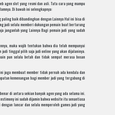
eb agen slot yang resmi dan asli. Tata cara yang mampu
amnya. Di bawah ini selengkapnya:
paling baik dibandingkan dengan Lainnya Hal ini bisa di
ung judi selalu memberi dukungan pemain buat bertarung
saja janganlah yang Lainnya Bagi pemain judi yang sudah
nnya, maka wajib tentukan bahwa dia telah mempunyai
di tinggal pilih saja judi online yang akan dijalaninya.
main pun selalu betah dan tidak sempat merasa bosan
sini juga membuat member tidak pernah ada kendala dan
mpatan kemenangan bagi member judi yang tergabung di
benar di antara sekian banyak agen yang ada selama ini.
a testimony ini sudah dijamin bahwa website itu senantiasa
i dengan lancar dan selalu memperoleh games judi yang