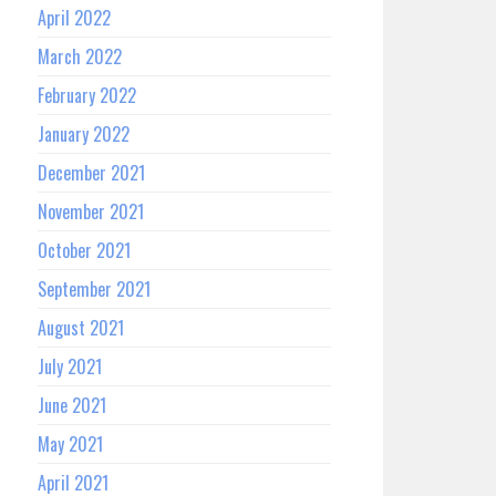
April 2022
March 2022
February 2022
January 2022
December 2021
November 2021
October 2021
September 2021
August 2021
July 2021
June 2021
May 2021
April 2021