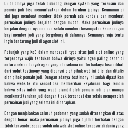
Di dalamnya juga telah didorong dengan system yang tersusun dan
pemain judi bisa memanfaatkan dalam taruhan judinya. Keamanan di
sini juga membuat member tidak pernah ada kendala dan membuat
permainan judinya berjalan dengan mudah. Maka permainan judinya
berjalan dengan nyaman dan selalu memberi kesempatan kemenangan
bagi member judi yang tergabung di dalamnya. Semuanya saja tentu
ingin bertarung judi di agen slot ini.
Petunjuk yang Ke3 dalam mendapati type situs judi slot online yang
terpercaya wajib tentukan bahwa dirinya yaitu agen paling benar di
antara sekian banyak agen yang ada selama ini. Terbaiknya bisa dilihat
dari sudut testimony yang dipunyai oleh pihak web ini diisi dan ditulis
oleh pihak pemain judi. Dengan adanya testimony ini sudah dipastikan
bahwa website itu senantiasa memberikan keyakinan bagi lemain
bahwa situs inilah yang wajib diambil oleh pemain judi biar mampu
menikmati taruhan judi dengan tidak tersendat dan selalu memperoleh
permainan judi yang selama ini diharapkan.
Dengan menjalankan seluruh pedoman yang sudah diterangkan di atas
dengan benar, maka permainan judinya juga dijamin berhalan dengan
tidak tersendat sebab sudah ada web slot online terbesar di dunia yang