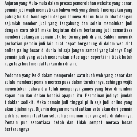
Anjuran yang Mula-mula dalam proses pemerolehan website yang benar,
pemain judi wajib memastikan bahwa web yang diambil merupakan yang
paling baik di bandingkan dengan Lainnya Hal ini bisa di lihat dengan
sejumlah member judi yang tergabung dan selalu memainkan judi
dengan cara aktif maka kegiatan dalam bertarung judi senantiasa
memberi dukungan pemain utk bertarung judi di sini. Bahkan menarik
perhatian pemain judi lain buat cepat bergabung di dalam web slot
online paling besar di dunia ini saja jangan sampai yang Lainnya Bagi
pemain judi yang sudah menemukan situs agen seperti ini tidak butuh
ragu lagi buat mendaftarkan diri di sini.
Pedoman yang Ke-2 dalam memperoleh satu buah web yang benar dan
selalu membuat pemain merasa puas dalam taruhannya, sehingga wajib
menentukan bahwa dia telah mempunyai games yang bisa dimainkan
kapan pun dan dalam kondisi apapun itu. Permainan judinya jumlah
tidaklah sedikit. Maka pemain judi tinggal pilih saja judi online yang
akan dijalaninya. Dijamin dengan memanfaatkan satu akun dari pemain
judi bisa memanfaatkan seluruh permainan judi yang ada di dalamnya.
Pemain pun senantiasa betah dan tidak sempat merasa bosan
bertarungnya.