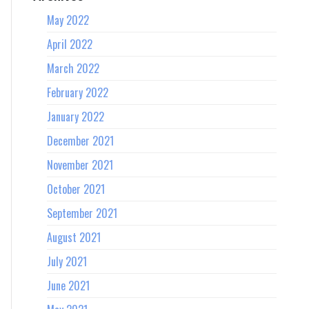
May 2022
April 2022
March 2022
February 2022
January 2022
December 2021
November 2021
October 2021
September 2021
August 2021
July 2021
June 2021