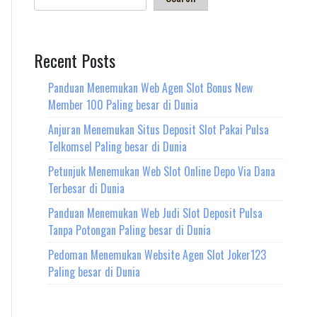
Recent Posts
Panduan Menemukan Web Agen Slot Bonus New
Member 100 Paling besar di Dunia
Anjuran Menemukan Situs Deposit Slot Pakai Pulsa
Telkomsel Paling besar di Dunia
Petunjuk Menemukan Web Slot Online Depo Via Dana
Terbesar di Dunia
Panduan Menemukan Web Judi Slot Deposit Pulsa
Tanpa Potongan Paling besar di Dunia
Pedoman Menemukan Website Agen Slot Joker123
Paling besar di Dunia