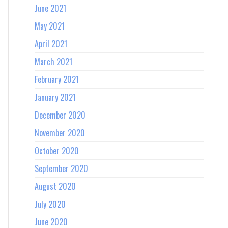
June 2021
May 2021
April 2021
March 2021
February 2021
January 2021
December 2020
November 2020
October 2020
September 2020
August 2020
July 2020
June 2020