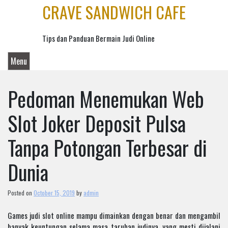
Skip
CRAVE SANDWICH CAFE
to
content
Tips dan Panduan Bermain Judi Online
Menu
Pedoman Menemukan Web
Slot Joker Deposit Pulsa
Tanpa Potongan Terbesar di
Dunia
Posted on
October 15, 2019
by
admin
Games judi slot online mampu dimainkan dengan benar dan mengambil
banyak keuntungan selama masa taruhan judinya, yang mesti dijalani