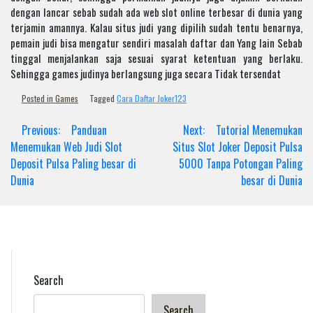
dengan lancar sebab sudah ada web slot online terbesar di dunia yang
terjamin amannya. Kalau situs judi yang dipilih sudah tentu benarnya,
pemain judi bisa mengatur sendiri masalah daftar dan Yang lain Sebab
tinggal menjalankan saja sesuai syarat ketentuan yang berlaku.
Sehingga games judinya berlangsung juga secara Tidak tersendat
Posted in
Games
Tagged
Cara Daftar Joker123
Post
Previous:
Panduan
Next:
Tutorial Menemukan
navigation
Menemukan Web Judi Slot
Situs Slot Joker Deposit Pulsa
Deposit Pulsa Paling besar di
5000 Tanpa Potongan Paling
Dunia
besar di Dunia
Search
Search