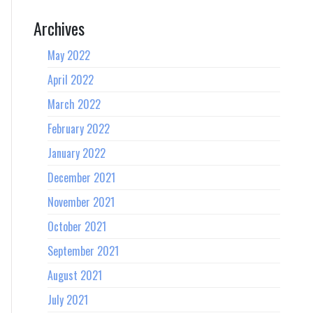
Archives
May 2022
April 2022
March 2022
February 2022
January 2022
December 2021
November 2021
October 2021
September 2021
August 2021
July 2021