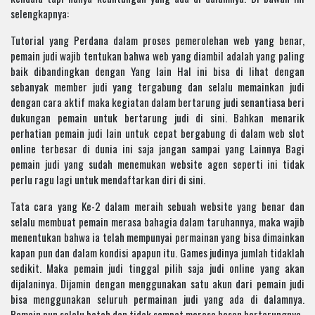
selengkapnya:
Tutorial yang Perdana dalam proses pemerolehan web yang benar,
pemain judi wajib tentukan bahwa web yang diambil adalah yang paling
baik dibandingkan dengan Yang lain Hal ini bisa di lihat dengan
sebanyak member judi yang tergabung dan selalu memainkan judi
dengan cara aktif maka kegiatan dalam bertarung judi senantiasa beri
dukungan pemain untuk bertarung judi di sini. Bahkan menarik
perhatian pemain judi lain untuk cepat bergabung di dalam web slot
online terbesar di dunia ini saja jangan sampai yang Lainnya Bagi
pemain judi yang sudah menemukan website agen seperti ini tidak
perlu ragu lagi untuk mendaftarkan diri di sini.
Tata cara yang Ke-2 dalam meraih sebuah website yang benar dan
selalu membuat pemain merasa bahagia dalam taruhannya, maka wajib
menentukan bahwa ia telah mempunyai permainan yang bisa dimainkan
kapan pun dan dalam kondisi apapun itu. Games judinya jumlah tidaklah
sedikit. Maka pemain judi tinggal pilih saja judi online yang akan
dijalaninya. Dijamin dengan menggunakan satu akun dari pemain judi
bisa menggunakan seluruh permainan judi yang ada di dalamnya.
Pemain pun selalu betah dan tidak sempat merasa bosan bertarungnya.