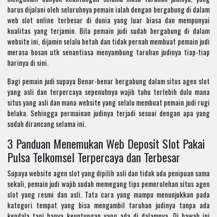
harus dijalani oleh seluruhnya pemain ialah dengan bergabung di dalam
web slot online terbesar di dunia yang luar biasa dan mempunyai
kualitas yang terjamin. Bila pemain judi sudah bergabung di dalam
website ini, dijamin selalu betah dan tidak pernah membuat pemain judi
merasa bosan utk senantiasa menyambung taruhan judinya tiap-tiap
harinya di sini.
Bagi pemain judi supaya Benar-benar bergabung dalam situs agen slot
yang asli dan terpercaya sepenuhnya wajib tahu terlebih dulu mana
situs yang asli dan mana website yang selalu membuat pemain judi rugi
belaka. Sehingga permainan judinya terjadi sesuai dengan apa yang
sudah dirancang selama ini.
3 Panduan Menemukan Web Deposit Slot Pakai
Pulsa Telkomsel Terpercaya dan Terbesar
Supaya website agen slot yang dipilih asli dan tidak ada penipuan sama
sekali, pemain judi wajib sudah memegang tips pemerolehan situs agen
slot yang resmi dan asli. Tata cara yang mampu menunjukkan pada
kategori tempat yang bisa mengambil taruhan judinya tanpa ada
kendala tapi hanya keuntungan yang ada di dalamnya. Di bawah ini