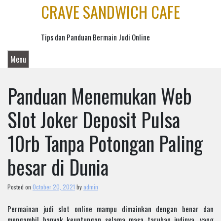
Skip
CRAVE SANDWICH CAFE
to
content
Tips dan Panduan Bermain Judi Online
Menu
Panduan Menemukan Web
Slot Joker Deposit Pulsa
10rb Tanpa Potongan Paling
besar di Dunia
Posted on
October 20, 2021
by
admin
Permainan judi slot online mampu dimainkan dengan benar dan
mengambil banyak keuntungan selama masa taruhan judinya, yang