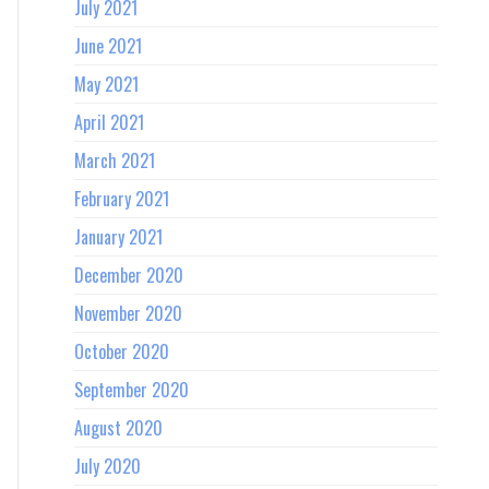
July 2021
June 2021
May 2021
April 2021
March 2021
February 2021
January 2021
December 2020
November 2020
October 2020
September 2020
August 2020
July 2020