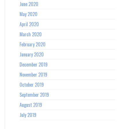
June 2020
May 2020
April 2020
March 2020
February 2020
January 2020
December 2019
November 2019
October 2019
September 2019
August 2019
July 2019