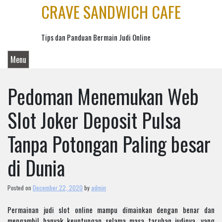
Skip
CRAVE SANDWICH CAFE
to
content
Tips dan Panduan Bermain Judi Online
Menu
Pedoman Menemukan Web
Slot Joker Deposit Pulsa
Tanpa Potongan Paling besar
di Dunia
Posted on
December 22, 2020
by
admin
Permainan judi slot online mampu dimainkan dengan benar dan
mengambil banyak keuntungan selama masa taruhan judinya, yang