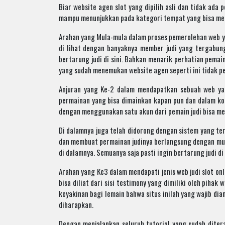
Biar website agen slot yang dipilih asli dan tidak ad
mampu menunjukkan pada kategori tempat yang bisa mem
Arahan yang Mula-mula dalam proses pemerolehan web yan
di lihat dengan banyaknya member judi yang tergabun
bertarung judi di sini. Bahkan menarik perhatian pemain
yang sudah menemukan website agen seperti ini tidak per
Anjuran yang Ke-2 dalam mendapatkan sebuah web ya
permainan yang bisa dimainkan kapan pun dan dalam kondi
dengan menggunakan satu akun dari pemain judi bisa me
Di dalamnya juga telah didorong dengan sistem yang te
dan membuat permainan judinya berlangsung dengan mu
di dalamnya. Semuanya saja pasti ingin bertarung judi di 
Arahan yang Ke3 dalam mendapati jenis web judi slot on
bisa diliat dari sisi testimony yang dimiliki oleh pihak
keyakinan bagi lemain bahwa situs inilah yang wajib di
diharapkan.
Dengan menjalankan seluruh tutorial yang sudah diter