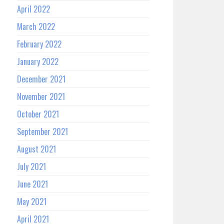
April 2022
March 2022
February 2022
January 2022
December 2021
November 2021
October 2021
September 2021
August 2021
July 2021
June 2021
May 2021
April 2021