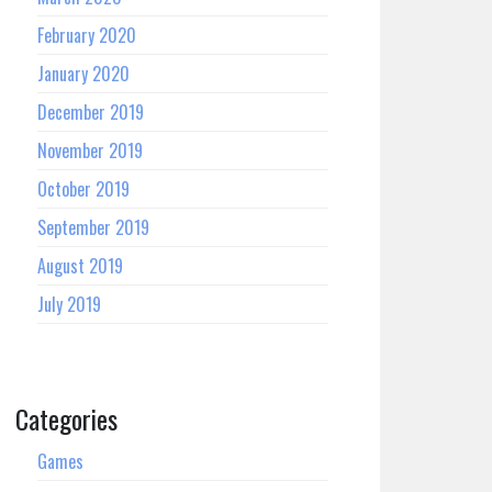
February 2020
January 2020
December 2019
November 2019
October 2019
September 2019
August 2019
July 2019
Categories
Games