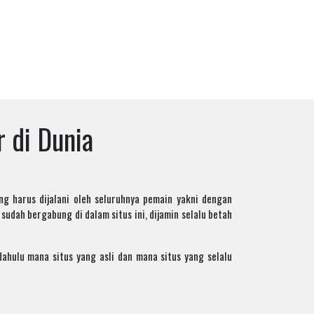
 di Dunia
g harus dijalani oleh seluruhnya pemain yakni dengan
sudah bergabung di dalam situs ini, dijamin selalu betah
ahulu mana situs yang asli dan mana situs yang selalu