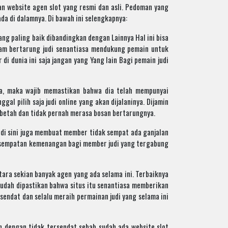
an website agen slot yang resmi dan asli. Pedoman yang
 di dalamnya. Di bawah ini selengkapnya:
ng paling baik dibandingkan dengan Lainnya Hal ini bisa
lam bertarung judi senantiasa mendukung pemain untuk
di dunia ini saja jangan yang Yang lain Bagi pemain judi
a, maka wajib memastikan bahwa dia telah mempunyai
al pilih saja judi online yang akan dijalaninya. Dijamin
 betah dan tidak pernah merasa bosan bertarungnya.
 di sini juga membuat member tidak sempat ada ganjalan
esempatan kemenangan bagi member judi yang tergabung
tara sekian banyak agen yang ada selama ini. Terbaiknya
ni sudah dipastikan bahwa situs itu senantiasa memberikan
sendat dan selalu meraih permainan judi yang selama ini
n dengan tidak tersendat sebab sudah ada website slot