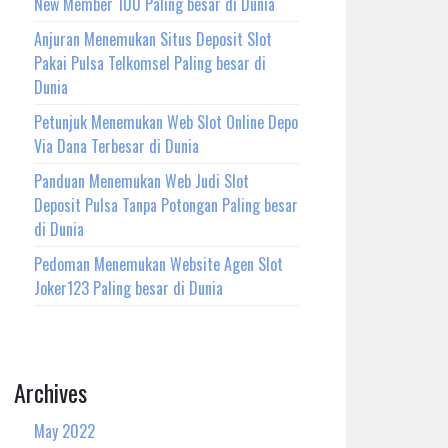
New Member 100 Paling besar di Dunia
Anjuran Menemukan Situs Deposit Slot
Pakai Pulsa Telkomsel Paling besar di
Dunia
Petunjuk Menemukan Web Slot Online Depo
Via Dana Terbesar di Dunia
Panduan Menemukan Web Judi Slot
Deposit Pulsa Tanpa Potongan Paling besar
di Dunia
Pedoman Menemukan Website Agen Slot
Joker123 Paling besar di Dunia
Archives
May 2022