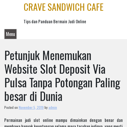
Skip
CRAVE SANDWICH CAFE
to
content
Tips dan Panduan Bermain Judi Online
Menu
Petunjuk Menemukan
Website Slot Deposit Via
Pulsa Tanpa Potongan Paling
besar di Dunia
Posted on
November 5, 2019
by
admin
Permainan judi slot online mampu dimainkan dengan benar dan
membawa banyak keuntungan selama masa taruhan judinya, yang mesti