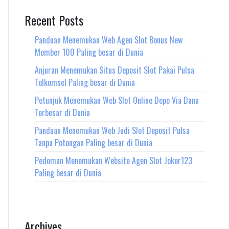
Recent Posts
Panduan Menemukan Web Agen Slot Bonus New
Member 100 Paling besar di Dunia
Anjuran Menemukan Situs Deposit Slot Pakai Pulsa
Telkomsel Paling besar di Dunia
Petunjuk Menemukan Web Slot Online Depo Via Dana
Terbesar di Dunia
Panduan Menemukan Web Judi Slot Deposit Pulsa
Tanpa Potongan Paling besar di Dunia
Pedoman Menemukan Website Agen Slot Joker123
Paling besar di Dunia
Archives