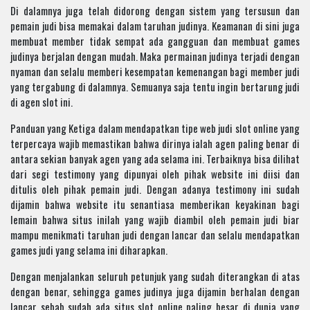
Di dalamnya juga telah didorong dengan sistem yang tersusun dan
pemain judi bisa memakai dalam taruhan judinya. Keamanan di sini juga
membuat member tidak sempat ada gangguan dan membuat games
judinya berjalan dengan mudah. Maka permainan judinya terjadi dengan
nyaman dan selalu memberi kesempatan kemenangan bagi member judi
yang tergabung di dalamnya. Semuanya saja tentu ingin bertarung judi
di agen slot ini.
Panduan yang Ketiga dalam mendapatkan tipe web judi slot online yang
terpercaya wajib memastikan bahwa dirinya ialah agen paling benar di
antara sekian banyak agen yang ada selama ini. Terbaiknya bisa dilihat
dari segi testimony yang dipunyai oleh pihak website ini diisi dan
ditulis oleh pihak pemain judi. Dengan adanya testimony ini sudah
dijamin bahwa website itu senantiasa memberikan keyakinan bagi
lemain bahwa situs inilah yang wajib diambil oleh pemain judi biar
mampu menikmati taruhan judi dengan lancar dan selalu mendapatkan
games judi yang selama ini diharapkan.
Dengan menjalankan seluruh petunjuk yang sudah diterangkan di atas
dengan benar, sehingga games judinya juga dijamin berhalan dengan
lancar sebab sudah ada situs slot online paling besar di dunia yang