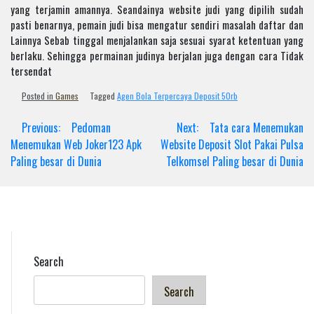
yang terjamin amannya. Seandainya website judi yang dipilih sudah
pasti benarnya, pemain judi bisa mengatur sendiri masalah daftar dan
Lainnya Sebab tinggal menjalankan saja sesuai syarat ketentuan yang
berlaku. Sehingga permainan judinya berjalan juga dengan cara Tidak
tersendat
Posted in
Games
Tagged
Agen Bola Terpercaya Deposit 50rb
Post
Previous:
Pedoman
Next:
Tata cara Menemukan
navigation
Menemukan Web Joker123 Apk
Website Deposit Slot Pakai Pulsa
Paling besar di Dunia
Telkomsel Paling besar di Dunia
Search
Search