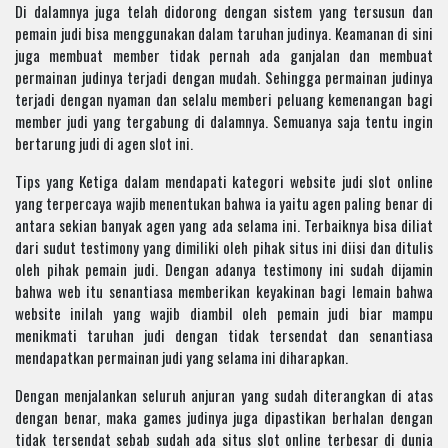
Di dalamnya juga telah didorong dengan sistem yang tersusun dan
pemain judi bisa menggunakan dalam taruhan judinya. Keamanan di sini
juga membuat member tidak pernah ada ganjalan dan membuat
permainan judinya terjadi dengan mudah. Sehingga permainan judinya
terjadi dengan nyaman dan selalu memberi peluang kemenangan bagi
member judi yang tergabung di dalamnya. Semuanya saja tentu ingin
bertarung judi di agen slot ini.
Tips yang Ketiga dalam mendapati kategori website judi slot online
yang terpercaya wajib menentukan bahwa ia yaitu agen paling benar di
antara sekian banyak agen yang ada selama ini. Terbaiknya bisa diliat
dari sudut testimony yang dimiliki oleh pihak situs ini diisi dan ditulis
oleh pihak pemain judi. Dengan adanya testimony ini sudah dijamin
bahwa web itu senantiasa memberikan keyakinan bagi lemain bahwa
website inilah yang wajib diambil oleh pemain judi biar mampu
menikmati taruhan judi dengan tidak tersendat dan senantiasa
mendapatkan permainan judi yang selama ini diharapkan.
Dengan menjalankan seluruh anjuran yang sudah diterangkan di atas
dengan benar, maka games judinya juga dipastikan berhalan dengan
tidak tersendat sebab sudah ada situs slot online terbesar di dunia