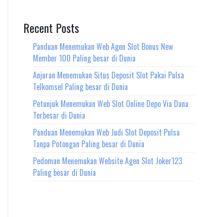
Recent Posts
Panduan Menemukan Web Agen Slot Bonus New
Member 100 Paling besar di Dunia
Anjuran Menemukan Situs Deposit Slot Pakai Pulsa
Telkomsel Paling besar di Dunia
Petunjuk Menemukan Web Slot Online Depo Via Dana
Terbesar di Dunia
Panduan Menemukan Web Judi Slot Deposit Pulsa
Tanpa Potongan Paling besar di Dunia
Pedoman Menemukan Website Agen Slot Joker123
Paling besar di Dunia