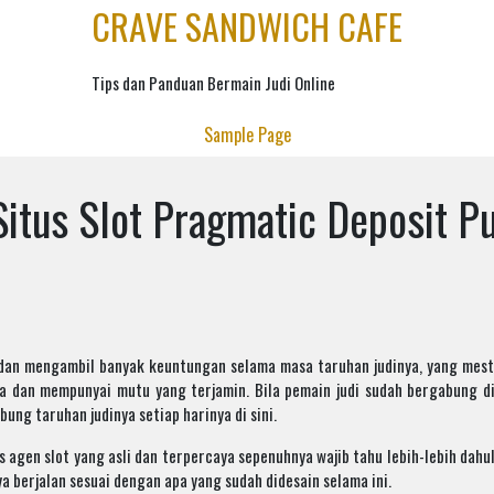
CRAVE SANDWICH CAFE
Tips dan Panduan Bermain Judi Online
Sample Page
itus Slot Pragmatic Deposit P
dan mengambil banyak keuntungan selama masa taruhan judinya, yang mesti
sa dan mempunyai mutu yang terjamin. Bila pemain judi sudah bergabung di 
ng taruhan judinya setiap harinya di sini.
 agen slot yang asli dan terpercaya sepenuhnya wajib tahu lebih-lebih dah
 berjalan sesuai dengan apa yang sudah didesain selama ini.