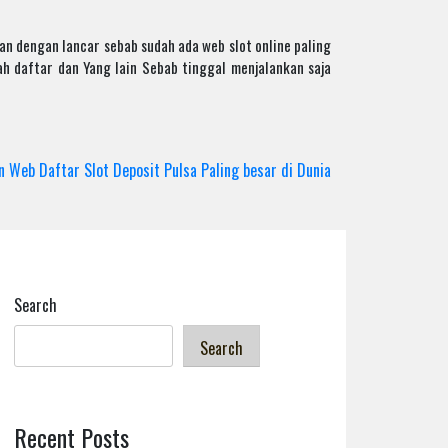
an dengan lancar sebab sudah ada web slot online paling
lah daftar dan Yang lain Sebab tinggal menjalankan saja
eb Daftar Slot Deposit Pulsa Paling besar di Dunia
Search
Search
Recent Posts