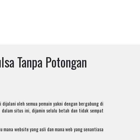
ulsa Tanpa Potongan
 dijalani oleh semua pemain yakni dengan bergabung di
dalam situs ini, dijamin selalu betah dan tidak sempat
ulu mana website yang asli dan mana web yang senantiasa