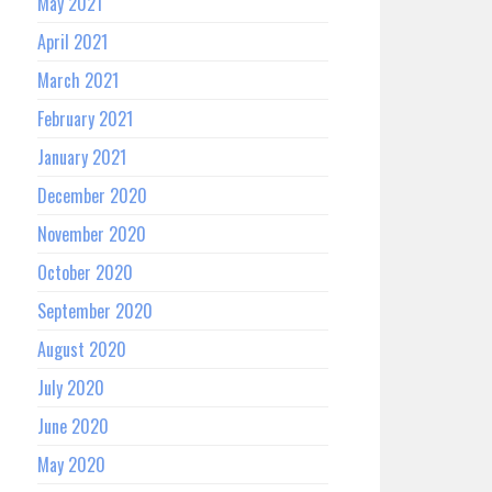
May 2021
April 2021
March 2021
February 2021
January 2021
December 2020
November 2020
October 2020
September 2020
August 2020
July 2020
June 2020
May 2020