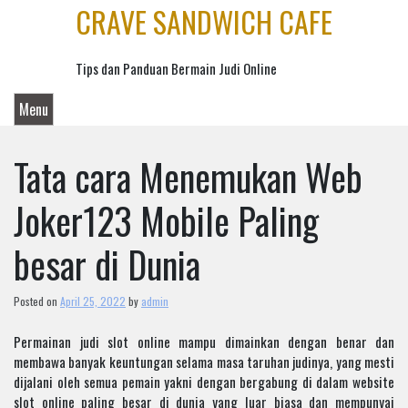
Skip
CRAVE SANDWICH CAFE
to
content
Tips dan Panduan Bermain Judi Online
Menu
Tata cara Menemukan Web
Joker123 Mobile Paling
besar di Dunia
Posted on
April 25, 2022
by
admin
Permainan judi slot online mampu dimainkan dengan benar dan
membawa banyak keuntungan selama masa taruhan judinya, yang mesti
dijalani oleh semua pemain yakni dengan bergabung di dalam website
slot online paling besar di dunia yang luar biasa dan mempunyai