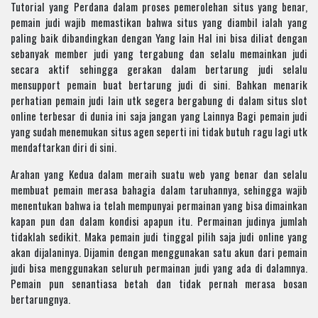
Tutorial yang Perdana dalam proses pemerolehan situs yang benar,
pemain judi wajib memastikan bahwa situs yang diambil ialah yang
paling baik dibandingkan dengan Yang lain Hal ini bisa diliat dengan
sebanyak member judi yang tergabung dan selalu memainkan judi
secara aktif sehingga gerakan dalam bertarung judi selalu
mensupport pemain buat bertarung judi di sini. Bahkan menarik
perhatian pemain judi lain utk segera bergabung di dalam situs slot
online terbesar di dunia ini saja jangan yang Lainnya Bagi pemain judi
yang sudah menemukan situs agen seperti ini tidak butuh ragu lagi utk
mendaftarkan diri di sini.
Arahan yang Kedua dalam meraih suatu web yang benar dan selalu
membuat pemain merasa bahagia dalam taruhannya, sehingga wajib
menentukan bahwa ia telah mempunyai permainan yang bisa dimainkan
kapan pun dan dalam kondisi apapun itu. Permainan judinya jumlah
tidaklah sedikit. Maka pemain judi tinggal pilih saja judi online yang
akan dijalaninya. Dijamin dengan menggunakan satu akun dari pemain
judi bisa menggunakan seluruh permainan judi yang ada di dalamnya.
Pemain pun senantiasa betah dan tidak pernah merasa bosan
bertarungnya.