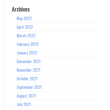
Archives
May 2022
April 2022
March 2022
February 2022
January 2022
December 2021
November 2021
October 2021
September 2021
August 2021
July 2021