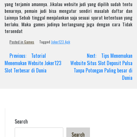
yang terjamin amannya. Jikalau website judi yang dipilih sudah tentu
benarnya, pemain judi bisa mengatur sendiri masalah daftar dan
Lainnya Sebab tinggal menjalankan saja sesuai syarat ketentuan yang
berlaku. Maka games judinya berlangsung juga dengan cara Tidak
tersendat
Posted in
Games
Tagged
Joker123 Apk
Post
Previous:
Tutorial
Next:
Tips Menemukan
navigation
Menemukan Website Joker123
Website Situs Slot Deposit Pulsa
Slot Terbesar di Dunia
Tanpa Potongan Paling besar di
Dunia
Search
Search