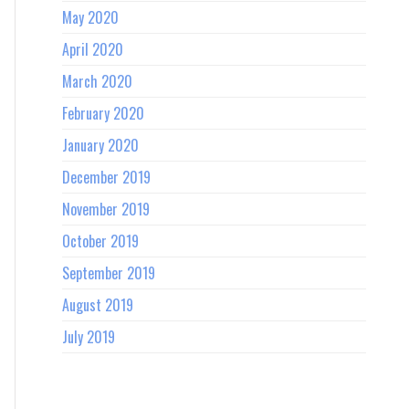
May 2020
April 2020
March 2020
February 2020
January 2020
December 2019
November 2019
October 2019
September 2019
August 2019
July 2019