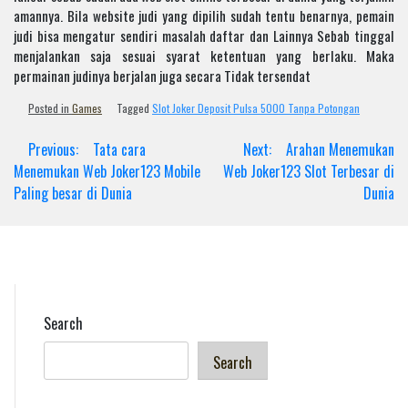
amannya. Bila website judi yang dipilih sudah tentu benarnya, pemain
judi bisa mengatur sendiri masalah daftar dan Lainnya Sebab tinggal
menjalankan saja sesuai syarat ketentuan yang berlaku. Maka
permainan judinya berjalan juga secara Tidak tersendat
Posted in
Games
Tagged
Slot Joker Deposit Pulsa 5000 Tanpa Potongan
Post
Previous:
Tata cara
Next:
Arahan Menemukan
navigation
Menemukan Web Joker123 Mobile
Web Joker123 Slot Terbesar di
Paling besar di Dunia
Dunia
Search
Search