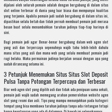
dijalani oleh seluruh pemain adalah dengan bergabung di dalam situs
slot online terbesar di dunia yang luar biasa dan mempunyai kualitas
yang terjamin. Apabila pemain judi sudah bergabung di dalam situs ini,
dipastikan selalu betah dan tidak pernah membuat pemain judi merasa
bosan buat selalu menambahkan taruhan judinya tiap-tiap harinya di
sini.
Bagi pemain judi agar Benar-benar bergabung dalam web agen slot
yang asli dan terpercaya sepenuhnya wajib tahu lebih-lebih dahulu
mana situs yang asli dan mana web yang selalu membuat pemain judi
rugi belaka. Maka permainan judinya berjalan sesuai dengan apa yang
sudah dirancang selama ini.
3 Petunjuk Menemukan Situs Situs Slot Deposit
Pulsa Tanpa Potongan Terpercaya dan Terbesar
Biar web agen slot yang dipilih asli dan tidak ada penipuan sama sekali,
pemain judi wajib sudah memegang arahan pemerolehan website agen
slot yang resmi dan asli. Tips yang mampu menunjukkan pada kategori
tempat yang bisa membawa taruhan judinya tanpa ada rintangan tetapi
hanya keuntungan yang ada di dalamnya. Di bawah ini selengkapnya: