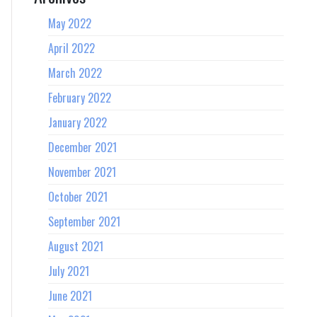
May 2022
April 2022
March 2022
February 2022
January 2022
December 2021
November 2021
October 2021
September 2021
August 2021
July 2021
June 2021