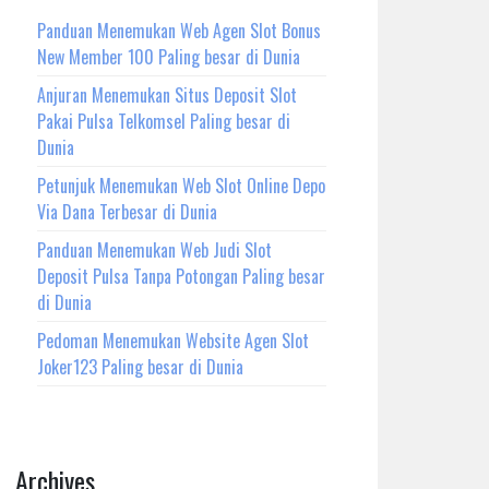
Panduan Menemukan Web Agen Slot Bonus
New Member 100 Paling besar di Dunia
Anjuran Menemukan Situs Deposit Slot
Pakai Pulsa Telkomsel Paling besar di
Dunia
Petunjuk Menemukan Web Slot Online Depo
Via Dana Terbesar di Dunia
Panduan Menemukan Web Judi Slot
Deposit Pulsa Tanpa Potongan Paling besar
di Dunia
Pedoman Menemukan Website Agen Slot
Joker123 Paling besar di Dunia
Archives